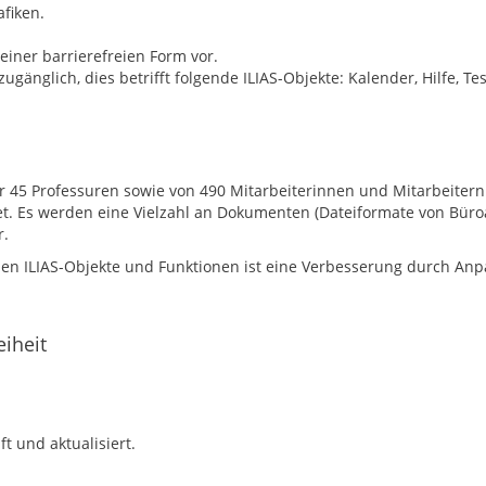
afiken.
 einer barrierefreien Form vor.
 zugänglich, dies betrifft folgende ILIAS-Objekte: Kalender, Hilfe,
r 45 Professuren sowie von 490 Mitarbeiterinnen und Mitarbeitern 
et. Es werden eine Vielzahl an Dokumenten (Dateiformate von Bür
r.
lichen ILIAS-Objekte und Funktionen ist eine Verbesserung durch A
eiheit
t und aktualisiert.