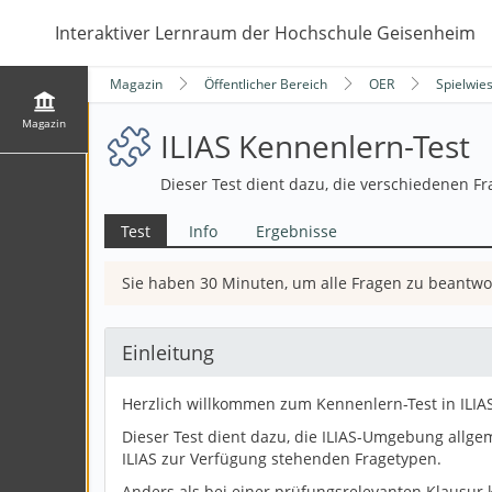
Interaktiver Lernraum der Hochschule Geisenheim
Magazin
Öffentlicher Bereich
OER
Spielwie
Magazin
ILIAS Kennenlern-Test
Dieser Test dient dazu, die verschiedenen F
Test
Info
Ergebnisse
Sie haben
30 Minuten
, um alle Fragen zu beantwo
Einleitung
Herzlich willkommen zum Kennenlern-Test in ILIAS
Dieser Test dient dazu, die ILIAS-Umgebung allge
ILIAS zur Verfügung stehenden Fragetypen.
Anders als bei einer prüfungsrelevanten Klausur