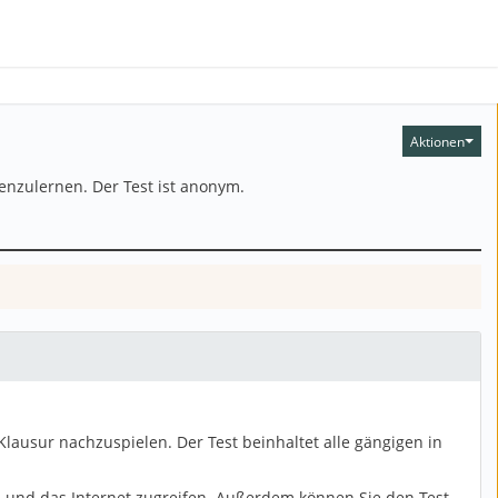
Aktionen
enzulernen. Der Test ist anonym.
ausur nachzuspielen. Der Test beinhaltet alle gängigen in
p und das Internet zugreifen. Außerdem können Sie den Test