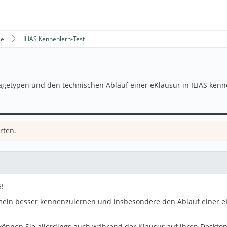
se
ILIAS Kennenlern-Test
ragetypen und den technischen Ablauf einer eKlausur in ILIAS kenn
rten.
!
mein besser kennenzulernen und insbesondere den Ablauf einer eKl
 können Sie allerdings auch während der Klausur auf ihren Deskto