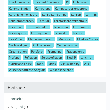
Interkulturalität
Inverted Classroom
KI
kollaborativ
Kommunikation
Kompetenz
Kompetenzorientierung
Künstliche Intelligenz
Lehr-/ Lernsetting
Lehren
Lehrfilm
Lehrkompetenzen
LernBar
Lernfortschrittskontrolle
Lerninhalt
Lernmaterialien
Lernmodul
Lernprozess
Lernsequenz
Lerntagebuch
Lernvideo
Lernziel
Live Voting
Medienkompetenz
Methoden
Multiple Choice
Nachhaltigkeit
Online Lernen
Online Seminar
Organisation
Portfolio
Prompting
Präsenzlehre
Prüfung
Reflexion
Selbstreflexion
Stud.IP
synchron
Synchrone Lehre
Tools
Video
Virtual Reality
Wiki
Wissenschaftliche Sorgfalt
Wissensspeicher
Beiträge
Startseite
2026
Juni
(1)