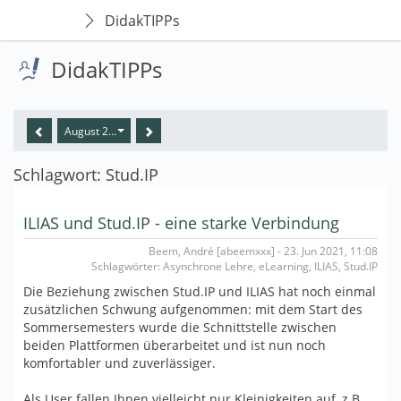
DidakTIPPs
DidakTIPPs
August 2024
Schlagwort: Stud.IP
ILIAS und Stud.IP - eine starke Verbindung
Beem, André [abeemxxx] - 23. Jun 2021, 11:08
Schlagwörter: Asynchrone Lehre, eLearning, ILIAS, Stud.IP
Die Beziehung zwischen Stud.IP und ILIAS hat noch einmal
zusätzlichen Schwung aufgenommen: mit dem Start des
Sommersemesters wurde die Schnittstelle zwischen
beiden Plattformen überarbeitet und ist nun noch
komfortabler und zuverlässiger.
Als User fallen Ihnen vielleicht nur Kleinigkeiten auf, z.B.