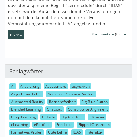
dass der allgemeine Begriff "Lernmodule" durch "ILIAS"
ersetzt wurde. Außerdem werden die Veranstaltungen
nun mit dem kompletten Namen inklusive
Veranstaltungsnummer in ILIAS angelegt und n…
Kommentare
(0) ·
Link
mehr…
Schlagwörter
AI
Aktivierung
Assessment
asynchron
Asynchrone Lehre
Audience Response System
Augmented Reality
Barrierefreiheit
Big Blue Button
Blended Learning
Chatbots
Constructive Alignment
Deep Learning
Didaktik
Digitale Tafel
eKlausur
eLearning
ePortfolio
Feedback
Flipped Classroom
Formatives Prüfen
Gute Lehre
ILIAS
interaktiv