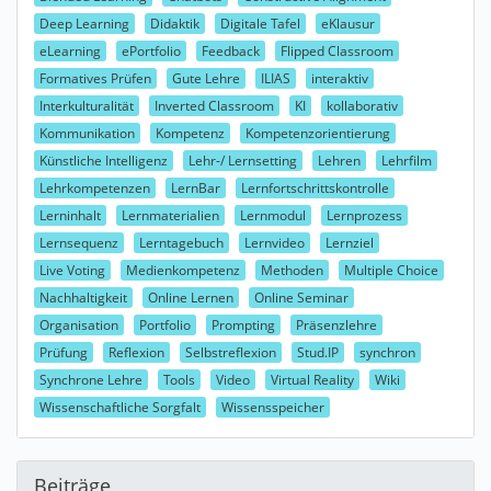
Deep Learning
Didaktik
Digitale Tafel
eKlausur
eLearning
ePortfolio
Feedback
Flipped Classroom
Formatives Prüfen
Gute Lehre
ILIAS
interaktiv
Interkulturalität
Inverted Classroom
KI
kollaborativ
Kommunikation
Kompetenz
Kompetenzorientierung
Künstliche Intelligenz
Lehr-/ Lernsetting
Lehren
Lehrfilm
Lehrkompetenzen
LernBar
Lernfortschrittskontrolle
Lerninhalt
Lernmaterialien
Lernmodul
Lernprozess
Lernsequenz
Lerntagebuch
Lernvideo
Lernziel
Live Voting
Medienkompetenz
Methoden
Multiple Choice
Nachhaltigkeit
Online Lernen
Online Seminar
Organisation
Portfolio
Prompting
Präsenzlehre
Prüfung
Reflexion
Selbstreflexion
Stud.IP
synchron
Synchrone Lehre
Tools
Video
Virtual Reality
Wiki
Wissenschaftliche Sorgfalt
Wissensspeicher
Beiträge