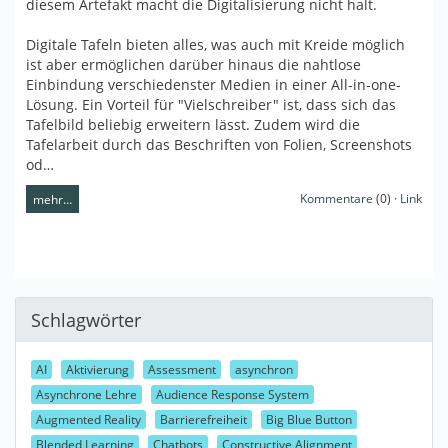
diesem Artefakt macht die Digitalisierung nicht halt.
Digitale Tafeln bieten alles, was auch mit Kreide möglich
ist aber ermöglichen darüber hinaus die nahtlose
Einbindung verschiedenster Medien in einer All-in-one-
Lösung. Ein Vorteil für "Vielschreiber" ist, dass sich das
Tafelbild beliebig erweitern lässt. Zudem wird die
Tafelarbeit durch das Beschriften von Folien, Screenshots
od…
Kommentare
(0) ·
Link
mehr…
Schlagwörter
AI
Aktivierung
Assessment
asynchron
Asynchrone Lehre
Audience Response System
Augmented Reality
Barrierefreiheit
Big Blue Button
Blended Learning
Chatbots
Constructive Alignment