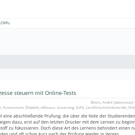
kTIPPs
zesse steuern mit Online-Tests
Beem, André [abeemxxx] -
: Assessment, Didaktik, eKlausur, eLearning, ILIAS, Lernfortschrittskontrolle, On
l eine abschließende Prüfung, die über die Note der Studierenden
eigen dazu, erst auf den letzten Drücker mit dem Lernen zu begin
toff zu fokussieren. Doch diese Art des Lernens behindert einen n
erden und oft schon kurz nach der Prüfung wieder in Verges…