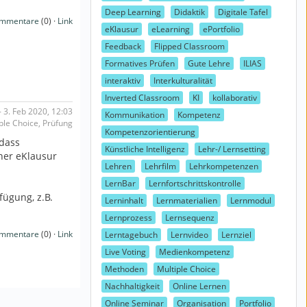
Deep Learning
Didaktik
Digitale Tafel
mmentare
(0) ·
Link
eKlausur
eLearning
ePortfolio
Feedback
Flipped Classroom
Formatives Prüfen
Gute Lehre
ILIAS
interaktiv
Interkulturalität
Inverted Classroom
KI
kollaborativ
 3. Feb 2020, 12:03
Kommunikation
Kompetenz
iple Choice, Prüfung
Kompetenzorientierung
 dass
Künstliche Intelligenz
Lehr-/ Lernsetting
ner eKlausur
Lehren
Lehrfilm
Lehrkompetenzen
LernBar
Lernfortschrittskontrolle
fügung, z.B.
Lerninhalt
Lernmaterialien
Lernmodul
Lernprozess
Lernsequenz
mmentare
(0) ·
Link
Lerntagebuch
Lernvideo
Lernziel
Live Voting
Medienkompetenz
Methoden
Multiple Choice
Nachhaltigkeit
Online Lernen
Online Seminar
Organisation
Portfolio