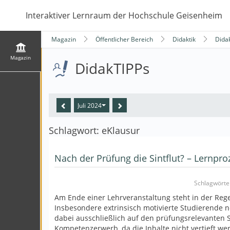
Interaktiver Lernraum der Hochschule Geisenheim
Magazin
Öffentlicher Bereich
Didaktik
Dida
Magazin
DidakTIPPs
Juli 2024
Schlagwort: eKlausur
Nach der Prüfung die Sintflut? – Lernpro
Schlagwörter
Am Ende einer Lehrveranstaltung steht in der Rege
Insbesondere extrinsisch motivierte Studierende n
dabei ausschließlich auf den prüfungsrelevanten S
Kompetenzerwerb, da die Inhalte nicht vertieft w