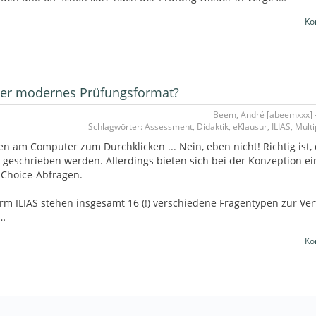
Ko
oder modernes Prüfungsformat?
Beem, André [abeemxxx] -
Schlagwörter: Assessment, Didaktik, eKlausur, ILIAS, Mult
 am Computer zum Durchklicken ... Nein, eben nicht! Richtig ist,
 geschrieben werden. Allerdings bieten sich bei der Konzeption ei
 Choice-Abfragen.
rm ILIAS stehen insgesamt 16 (!) verschiedene Fragentypen zur Ver
a…
Ko