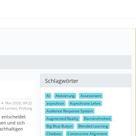
Schlagwörter
AI
Aktivierung
Assessment
 4. Mai 2020, 09:22
asynchron
Asynchrone Lehre
line Lernen, Prüfung
Audience Response System
 entscheidet.
Augmented Reality
Barrierefreiheit
nen und sich
Big Blue Button
Blended Learning
achhaltigen
Chatbots
Constructive Alignment