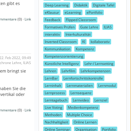
en gibt es
Deep Learning
Didaktik
Digitale Tafel
eKlausur
eLearning
ePortfolio
mmentare
(0) ·
Link
Feedback
Flipped Classroom
Formatives Prüfen
Gute Lehre
ILIAS
interaktiv
Interkulturalität
Inverted Classroom
KI
kollaborativ
Kommunikation
Kompetenz
Kompetenzorientierung
22. Feb 2022, 09:49
chrone Lehre, ILIAS
Künstliche Intelligenz
Lehr-/ Lernsetting
dem bringt sie
Lehren
Lehrfilm
Lehrkompetenzen
LernBar
Lernfortschrittskontrolle
Lerninhalt
Lernmaterialien
Lernmodul
haben Sie die
Lernprozess
Lernsequenz
vertikal oder
Lerntagebuch
Lernvideo
Lernziel
Live Voting
Medienkompetenz
mmentare
(0) ·
Link
Methoden
Multiple Choice
Nachhaltigkeit
Online Lernen
Online Seminar
Organisation
Portfolio