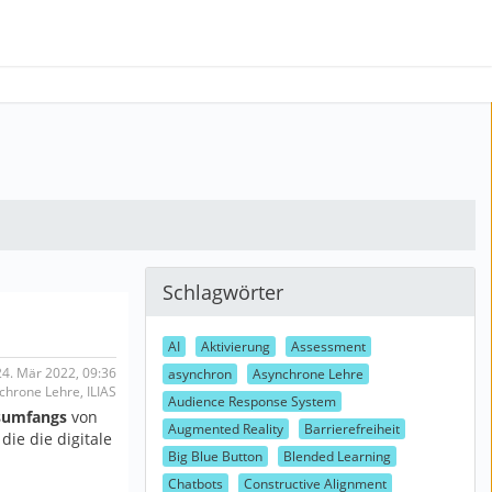
Schlagwörter
AI
Aktivierung
Assessment
4. Mär 2022, 09:36
asynchron
Asynchrone Lehre
chrone Lehre, ILIAS
Audience Response System
sumfangs
von
Augmented Reality
Barrierefreiheit
die die digitale
Big Blue Button
Blended Learning
Chatbots
Constructive Alignment