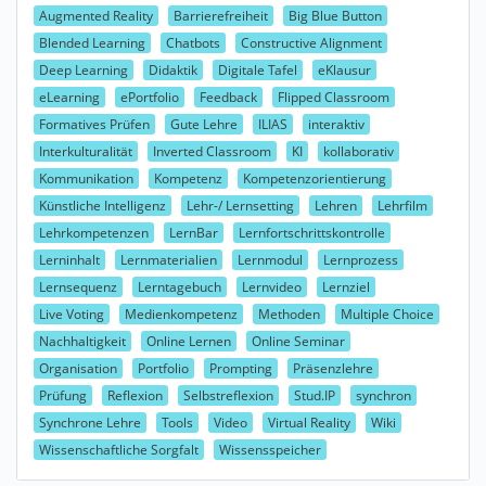
Augmented Reality
Barrierefreiheit
Big Blue Button
Blended Learning
Chatbots
Constructive Alignment
Deep Learning
Didaktik
Digitale Tafel
eKlausur
eLearning
ePortfolio
Feedback
Flipped Classroom
Formatives Prüfen
Gute Lehre
ILIAS
interaktiv
Interkulturalität
Inverted Classroom
KI
kollaborativ
Kommunikation
Kompetenz
Kompetenzorientierung
Künstliche Intelligenz
Lehr-/ Lernsetting
Lehren
Lehrfilm
Lehrkompetenzen
LernBar
Lernfortschrittskontrolle
Lerninhalt
Lernmaterialien
Lernmodul
Lernprozess
Lernsequenz
Lerntagebuch
Lernvideo
Lernziel
Live Voting
Medienkompetenz
Methoden
Multiple Choice
Nachhaltigkeit
Online Lernen
Online Seminar
Organisation
Portfolio
Prompting
Präsenzlehre
Prüfung
Reflexion
Selbstreflexion
Stud.IP
synchron
Synchrone Lehre
Tools
Video
Virtual Reality
Wiki
Wissenschaftliche Sorgfalt
Wissensspeicher