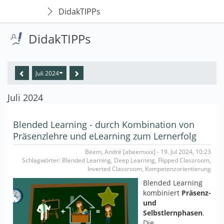
DidakTIPPs
DidakTIPPs
Juli 2024
Juli 2024
Blended Learning - durch Kombination von
Präsenzlehre und eLearning zum Lernerfolg
Beem, André [abeemxxx] - 19. Jul 2024, 10:23
Schlagwörter: Blended Learning, Deep Learning, Flipped Classroom,
Inverted Classroom, Kompetenzorientierung
Blended Learning
kombiniert
Präsenz-
und
Selbstlernphasen
.
Die