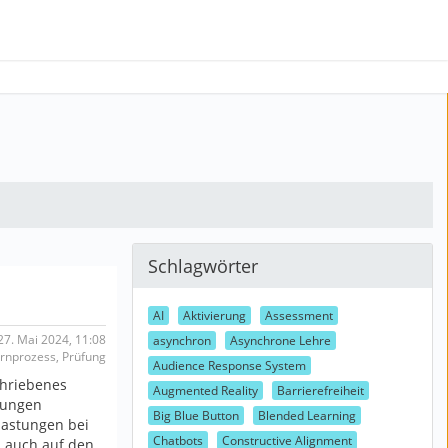
Schlagwörter
AI
Aktivierung
Assessment
7. Mai 2024, 11:08
asynchron
Asynchrone Lehre
ernprozess, Prüfung
Audience Response System
chriebenes
Augmented Reality
Barrierefreiheit
üfungen
Big Blue Button
Blended Learning
lastungen bei
Chatbots
Constructive Alignment
m auch auf den