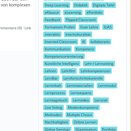
n von komplexen
Deep Learning
Didaktik
Digitale Tafel
eKlausur
eLearning
ePortfolio
Feedback
Flipped Classroom
Formatives Prüfen
Gute Lehre
ILIAS
mmentare
(0) ·
Link
interaktiv
Interkulturalität
Inverted Classroom
KI
kollaborativ
Kommunikation
Kompetenz
Kompetenzorientierung
Künstliche Intelligenz
Lehr-/ Lernsetting
Lehren
Lehrfilm
Lehrkompetenzen
LernBar
Lernfortschrittskontrolle
Lerninhalt
Lernmaterialien
Lernmodul
Lernprozess
Lernsequenz
Lerntagebuch
Lernvideo
Lernziel
Live Voting
Medienkompetenz
Methoden
Multiple Choice
Nachhaltigkeit
Online Lernen
Online Seminar
Organisation
Portfolio