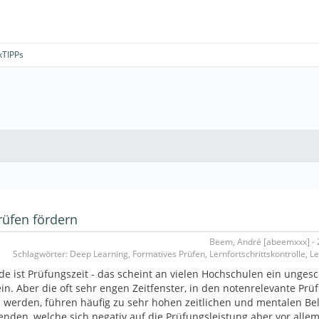
kTIPPs
rüfen fördern
Beem, André [abeemxxx] - 2
Schlagwörter: Deep Learning, Formatives Prüfen, Lernfortschrittskontrolle, L
e ist Prüfungszeit - das scheint an vielen Hochschulen ein unges
in. Aber die oft sehr engen Zeitfenster, in den notenrelevante Pr
 werden, führen häufig zu sehr hohen zeitlichen und mentalen Be
enden, welche sich negativ auf die Prüfungsleistung aber vor alle