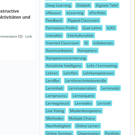
Deep Learning
Didaktik
Digitale Tafel
structive
eKlausur
eLearning
ePortfolio
aktivitäten und
Feedback
Flipped Classroom
Formatives Prüfen
Gute Lehre
ILIAS
interaktiv
Interkulturalität
mmentare
(0) ·
Link
Inverted Classroom
KI
kollaborativ
Kommunikation
Kompetenz
Kompetenzorientierung
Künstliche Intelligenz
Lehr-/ Lernsetting
Lehren
Lehrfilm
Lehrkompetenzen
LernBar
Lernfortschrittskontrolle
Lerninhalt
Lernmaterialien
Lernmodul
Lernprozess
Lernsequenz
Lerntagebuch
Lernvideo
Lernziel
Live Voting
Medienkompetenz
Methoden
Multiple Choice
Nachhaltigkeit
Online Lernen
Online Seminar
Organisation
Portfolio