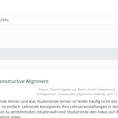
kTIPPs
onstructive Alignment
Peters, Yasmin [ypetersa], Beem, André [abeemxxx] - 
Schlagwörter: Constructive Alignment, Didaktik, Lehr-/ 
nde lehren und was Studierende lernen ist leider häufig nicht das
 ist einfach: Lehrende konzipieren ihre Lehrveranstaltungen in de
er zu vermittelnden Inhalte während Studierende den Fokus auf 
ebnis legen.