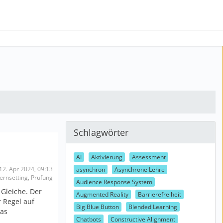
Schlagwörter
AI
Aktivierung
Assessment
12. Apr 2024, 09:13
asynchron
Asynchrone Lehre
Lernsetting, Prüfung
Audience Response System
 Gleiche. Der
Augmented Reality
Barrierefreiheit
r Regel auf
Big Blue Button
Blended Learning
das
Chatbots
Constructive Alignment