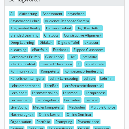
AI
Aktivierung
Assessment
asynchron
Asynchrone Lehre
Audience Response System
Augmented Reality
Barrierefreiheit
Big Blue Button
Blended Learning
Chatbots
Constructive Alignment
Deep Learning
Didaktik
Digitale Tafel
eKlausur
eLearning
ePortfolio
Feedback
Flipped Classroom
Formatives Prüfen
Gute Lehre
ILIAS
interaktiv
Interkulturalität
Inverted Classroom
KI
kollaborativ
Kommunikation
Kompetenz
Kompetenzorientierung
Künstliche Intelligenz
Lehr-/ Lernsetting
Lehren
Lehrfilm
Lehrkompetenzen
LernBar
Lernfortschrittskontrolle
Lerninhalt
Lernmaterialien
Lernmodul
Lernprozess
Lernsequenz
Lerntagebuch
Lernvideo
Lernziel
Live Voting
Medienkompetenz
Methoden
Multiple Choice
Nachhaltigkeit
Online Lernen
Online Seminar
Organisation
Portfolio
Prompting
Präsenzlehre
Prüfung
Reflexion
Selbstreflexion
Stud.IP
synchron