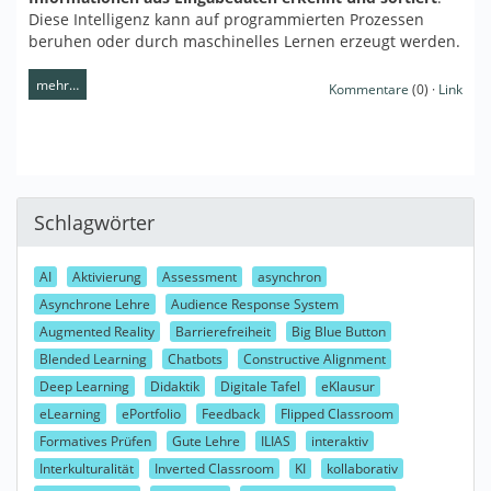
Diese Intelligenz kann auf programmierten Prozessen
beruhen oder durch maschinelles Lernen erzeugt werden.
mehr…
Kommentare
(0) ·
Link
Schlagwörter
AI
Aktivierung
Assessment
asynchron
Asynchrone Lehre
Audience Response System
Augmented Reality
Barrierefreiheit
Big Blue Button
Blended Learning
Chatbots
Constructive Alignment
Deep Learning
Didaktik
Digitale Tafel
eKlausur
eLearning
ePortfolio
Feedback
Flipped Classroom
Formatives Prüfen
Gute Lehre
ILIAS
interaktiv
Interkulturalität
Inverted Classroom
KI
kollaborativ