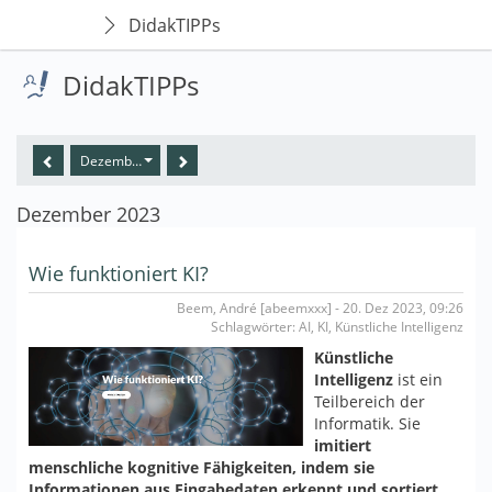
DidakTIPPs
DidakTIPPs
Dezember 2023
Dezember 2023
Wie funktioniert KI?
Beem, André [abeemxxx] - 20. Dez 2023, 09:26
Schlagwörter: AI, KI, Künstliche Intelligenz
Künstliche
Intelligenz
ist ein
Teilbereich der
Informatik. Sie
imitiert
menschliche kognitive Fähigkeiten, indem sie
Informationen aus Eingabedaten erkennt und sortiert
.