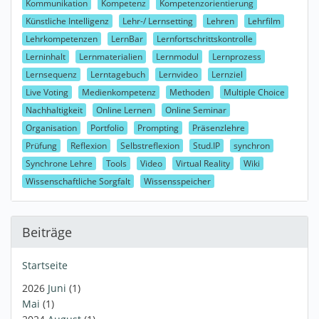
Kommunikation
Kompetenz
Kompetenzorientierung
Künstliche Intelligenz
Lehr-/ Lernsetting
Lehren
Lehrfilm
Lehrkompetenzen
LernBar
Lernfortschrittskontrolle
Lerninhalt
Lernmaterialien
Lernmodul
Lernprozess
Lernsequenz
Lerntagebuch
Lernvideo
Lernziel
Live Voting
Medienkompetenz
Methoden
Multiple Choice
Nachhaltigkeit
Online Lernen
Online Seminar
Organisation
Portfolio
Prompting
Präsenzlehre
Prüfung
Reflexion
Selbstreflexion
Stud.IP
synchron
Synchrone Lehre
Tools
Video
Virtual Reality
Wiki
Wissenschaftliche Sorgfalt
Wissensspeicher
Beiträge
Startseite
2026
Juni
(1)
Mai
(1)