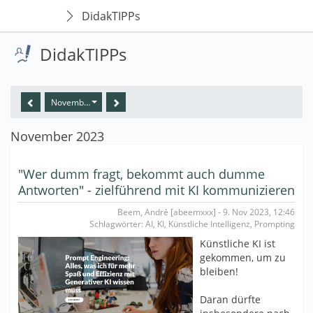
DidakTIPPs
DidakTIPPs
November 2023
November 2023
"Wer dumm fragt, bekommt auch dumme
Antworten" - zielführend mit KI kommunizieren
Beem, André [abeemxxx] - 9. Nov 2023, 12:46
Schlagwörter: AI, KI, Künstliche Intelligenz, Prompting
Künstliche KI ist
gekommen, um zu
bleiben!
Daran dürfte