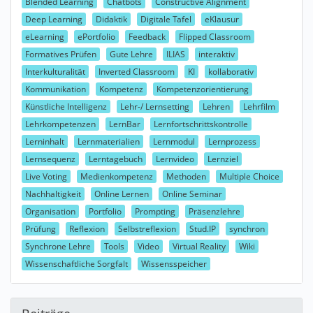
Blended Learning
Chatbots
Constructive Alignment
Deep Learning
Didaktik
Digitale Tafel
eKlausur
eLearning
ePortfolio
Feedback
Flipped Classroom
Formatives Prüfen
Gute Lehre
ILIAS
interaktiv
Interkulturalität
Inverted Classroom
KI
kollaborativ
Kommunikation
Kompetenz
Kompetenzorientierung
Künstliche Intelligenz
Lehr-/ Lernsetting
Lehren
Lehrfilm
Lehrkompetenzen
LernBar
Lernfortschrittskontrolle
Lerninhalt
Lernmaterialien
Lernmodul
Lernprozess
Lernsequenz
Lerntagebuch
Lernvideo
Lernziel
Live Voting
Medienkompetenz
Methoden
Multiple Choice
Nachhaltigkeit
Online Lernen
Online Seminar
Organisation
Portfolio
Prompting
Präsenzlehre
Prüfung
Reflexion
Selbstreflexion
Stud.IP
synchron
Synchrone Lehre
Tools
Video
Virtual Reality
Wiki
Wissenschaftliche Sorgfalt
Wissensspeicher