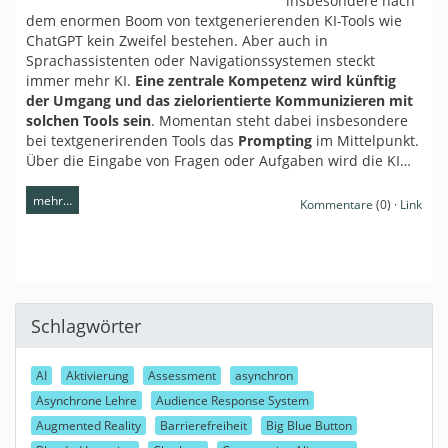
insbesondere nach
dem enormen Boom von textgenerierenden KI-Tools wie
ChatGPT kein Zweifel bestehen. Aber auch in
Sprachassistenten oder Navigationssystemen steckt
immer mehr KI.
Eine zentrale Kompetenz wird künftig
der Umgang und das zielorientierte Kommunizieren mit
solchen Tools sein
. Momentan steht dabei insbesondere
bei textgenerirenden Tools das
Prompting
im Mittelpunkt.
Über die Eingabe von Fragen oder Aufgaben wird die KI…
mehr…
Kommentare
(0) ·
Link
Schlagwörter
AI
Aktivierung
Assessment
asynchron
Asynchrone Lehre
Audience Response System
Augmented Reality
Barrierefreiheit
Big Blue Button