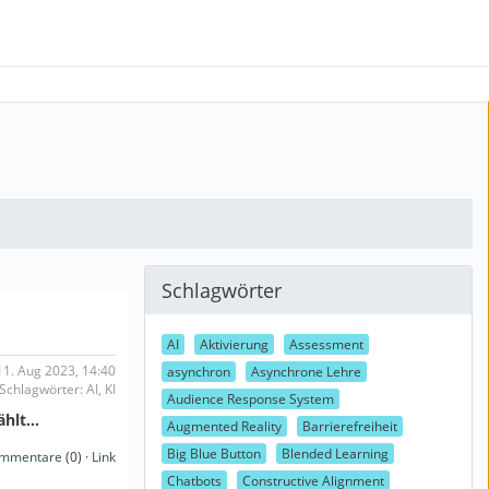
Schlagwörter
AI
Aktivierung
Assessment
11. Aug 2023, 14:40
asynchron
Asynchrone Lehre
Schlagwörter: AI, KI
Audience Response System
zählt…
Augmented Reality
Barrierefreiheit
Big Blue Button
Blended Learning
mmentare
(0) ·
Link
Chatbots
Constructive Alignment