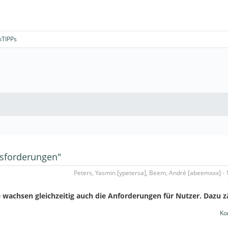
kTIPPs
ausforderungen"
Peters, Yasmin [ypetersa], Beem, André [abeemxxx] - 
e wachsen gleichzeitig auch die Anforderungen für Nutzer. Dazu 
Ko