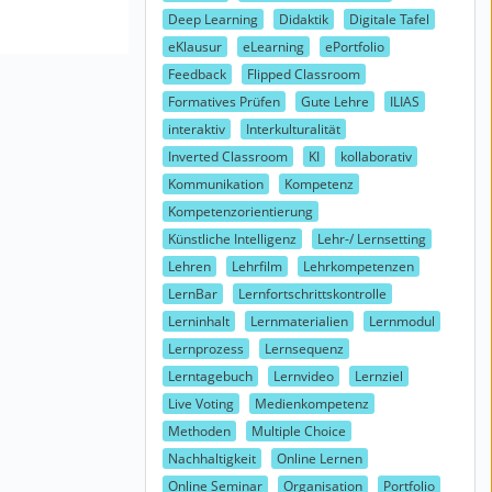
Deep Learning
Didaktik
Digitale Tafel
eKlausur
eLearning
ePortfolio
Feedback
Flipped Classroom
Formatives Prüfen
Gute Lehre
ILIAS
interaktiv
Interkulturalität
Inverted Classroom
KI
kollaborativ
Kommunikation
Kompetenz
Kompetenzorientierung
Künstliche Intelligenz
Lehr-/ Lernsetting
Lehren
Lehrfilm
Lehrkompetenzen
LernBar
Lernfortschrittskontrolle
Lerninhalt
Lernmaterialien
Lernmodul
Lernprozess
Lernsequenz
Lerntagebuch
Lernvideo
Lernziel
Live Voting
Medienkompetenz
Methoden
Multiple Choice
Nachhaltigkeit
Online Lernen
Online Seminar
Organisation
Portfolio