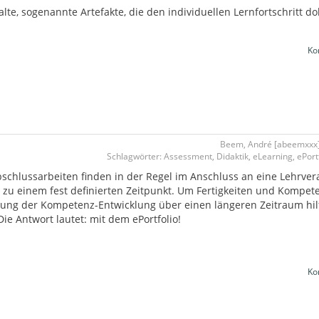
lte, sogenannte Artefakte, die den individuellen Lernfortschritt d
Ko
Beem, André [abeemxxx] -
Schlagwörter: Assessment, Didaktik, eLearning, ePortf
chlussarbeiten finden in der Regel im Anschluss an eine Lehrvera
zu einem fest definierten Zeitpunkt. Um Fertigkeiten und Kompet
tung der Kompetenz-Entwicklung über einen längeren Zeitraum hilf
e Antwort lautet: mit dem ePortfolio!
Ko