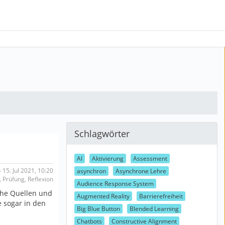
Schlagwörter
AI
Aktivierung
Assessment
15. Jul 2021, 10:20
asynchron
Asynchrone Lehre
 Prüfung, Reflexion
Audience Response System
lche Quellen und
Augmented Reality
Barrierefreiheit
e sogar in den
Big Blue Button
Blended Learning
Chatbots
Constructive Alignment