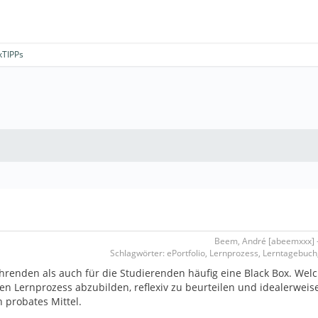
kTIPPs
Beem, André [abeemxxx] - 
Schlagwörter: ePortfolio, Lernprozess, Lerntagebuch,
ehrenden als auch für die Studierenden häufig eine Black Box. We
n Lernprozess abzubilden, reflexiv zu beurteilen und idealerweis
n probates Mittel.