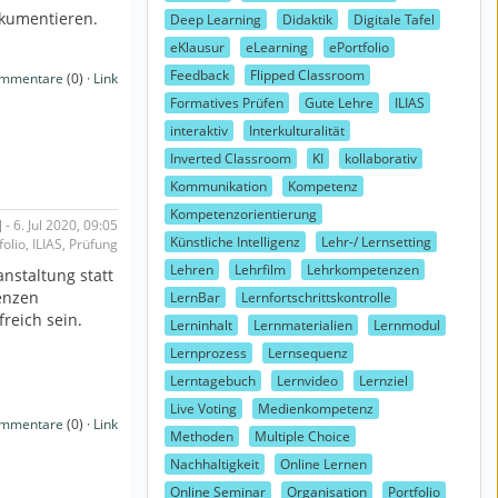
okumentieren.
Deep Learning
Didaktik
Digitale Tafel
eKlausur
eLearning
ePortfolio
Feedback
Flipped Classroom
mmentare
(0) ·
Link
Formatives Prüfen
Gute Lehre
ILIAS
interaktiv
Interkulturalität
Inverted Classroom
KI
kollaborativ
Kommunikation
Kompetenz
Kompetenzorientierung
 6. Jul 2020, 09:05
Künstliche Intelligenz
Lehr-/ Lernsetting
olio, ILIAS, Prüfung
Lehren
Lehrfilm
Lehrkompetenzen
nstaltung statt
enzen
LernBar
Lernfortschrittskontrolle
reich sein.
Lerninhalt
Lernmaterialien
Lernmodul
Lernprozess
Lernsequenz
Lerntagebuch
Lernvideo
Lernziel
Live Voting
Medienkompetenz
mmentare
(0) ·
Link
Methoden
Multiple Choice
Nachhaltigkeit
Online Lernen
Online Seminar
Organisation
Portfolio