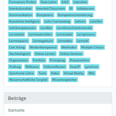
Formatives Prüfen
Gute Lehre
ILIAS
interaktiv
Interkulturalität
Inverted Classroom
KI
kollaborativ
Kommunikation
Kompetenz
Kompetenzorientierung
Künstliche Intelligenz
Lehr-/ Lernsetting
Lehren
Lehrfilm
Lehrkompetenzen
LernBar
Lernfortschrittskontrolle
Lerninhalt
Lernmaterialien
Lernmodul
Lernprozess
Lernsequenz
Lerntagebuch
Lernvideo
Lernziel
Live Voting
Medienkompetenz
Methoden
Multiple Choice
Nachhaltigkeit
Online Lernen
Online Seminar
Organisation
Portfolio
Prompting
Präsenzlehre
Prüfung
Reflexion
Selbstreflexion
Stud.IP
synchron
Synchrone Lehre
Tools
Video
Virtual Reality
Wiki
Wissenschaftliche Sorgfalt
Wissensspeicher
Beiträge
Startseite