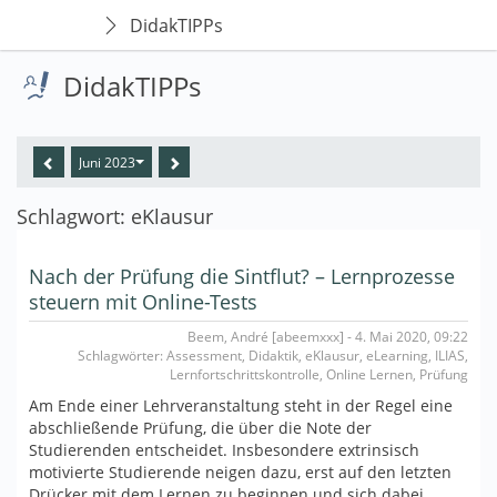
DidakTIPPs
DidakTIPPs
Juni 2023
Schlagwort: eKlausur
Nach der Prüfung die Sintflut? – Lernprozesse
steuern mit Online-Tests
Beem, André [abeemxxx] - 4. Mai 2020, 09:22
Schlagwörter: Assessment, Didaktik, eKlausur, eLearning, ILIAS,
Lernfortschrittskontrolle, Online Lernen, Prüfung
Am Ende einer Lehrveranstaltung steht in der Regel eine
abschließende Prüfung, die über die Note der
Studierenden entscheidet. Insbesondere extrinsisch
motivierte Studierende neigen dazu, erst auf den letzten
Drücker mit dem Lernen zu beginnen und sich dabei