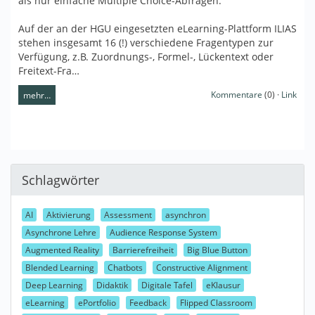
als nur einfache Multiple Choice-Abfragen.
Auf der an der HGU eingesetzten eLearning-Plattform ILIAS
stehen insgesamt 16 (!) verschiedene Fragentypen zur
Verfügung, z.B. Zuordnungs-, Formel-, Lückentext oder
Freitext-Fra…
Kommentare
(0) ·
Link
mehr…
Schlagwörter
AI
Aktivierung
Assessment
asynchron
Asynchrone Lehre
Audience Response System
Augmented Reality
Barrierefreiheit
Big Blue Button
Blended Learning
Chatbots
Constructive Alignment
Deep Learning
Didaktik
Digitale Tafel
eKlausur
eLearning
ePortfolio
Feedback
Flipped Classroom