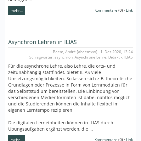
Kommentare
(0) ·
Link
mehr…
Asynchron Lehren in ILIAS
Beem, André [abeemxxx] - 1. Dez 2020, 13:24
Schlagwörter: asynchron, Asynchrone Lehre, Didaktik, ILIAS
Für die asynchrone Lehre, also Lehre, die orts- und
zeitunabhängig stattfindet, bietet ILIAS viele
Umsetzungsmöglichkeiten. So lassen sich z.B. theoretische
Grundlagen oder Prozesse in Form von Lernmodulen für
das Selbststudium bereitstellen. Die Einbindung von
verschiedenen Medienformaten ist dabei nahtlos möglich
und die Studierenden können die Inhalte flexibel im
eigenen Lerntempo rezipieren.
Die digitalen Lerneinheiten können in ILIAS durch
Übungsaufgaben ergänzt werden, die …
Kommentare
(0) ·
Link
mehr…