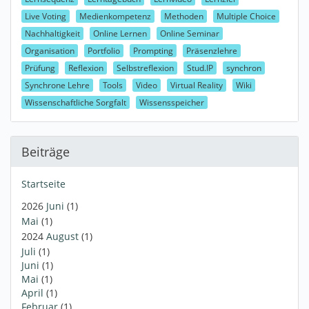
Live Voting
Medienkompetenz
Methoden
Multiple Choice
Nachhaltigkeit
Online Lernen
Online Seminar
Organisation
Portfolio
Prompting
Präsenzlehre
Prüfung
Reflexion
Selbstreflexion
Stud.IP
synchron
Synchrone Lehre
Tools
Video
Virtual Reality
Wiki
Wissenschaftliche Sorgfalt
Wissensspeicher
Beiträge
Startseite
2026
Juni
(1)
Mai
(1)
2024
August
(1)
Juli
(1)
Juni
(1)
Mai
(1)
April
(1)
Februar
(1)