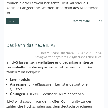
können hierbei sowohl horizontal, vertikal oder als
Karussell angeordnet werden. Innerhalb des Akkordeons
kö…
Kommentare
(0) ·
Link
mehr…
Das kann das neue ILIAS
Beem, André [abeemxxx] - 7. Okt 2021, 14:08
Schlagwörter: asynchron, Asynchrone Lehre, ILIAS
In ILIAS lassen sich
vielfältige und bedarfsorientierte
Lerninhalte für die asynchrone Lehre
umsetzen. Dazu
zählen zum Beispiel:
Lernmodule
Assessment
-> eKlausuren, Lernstandskontrollen,
Quizzes
Übungen
-> (Peer-) Feedback, Terminabgaben
ILIAS wird sowohl von der großen Community, zu der
zahleriche Hochschulen aus dem deutschsprachigen