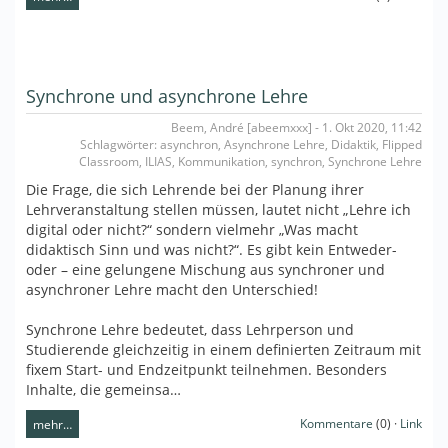
Synchrone und asynchrone Lehre
Beem, André [abeemxxx] - 1. Okt 2020, 11:42
Schlagwörter: asynchron, Asynchrone Lehre, Didaktik, Flipped
Classroom, ILIAS, Kommunikation, synchron, Synchrone Lehre
Die Frage, die sich Lehrende bei der Planung ihrer
Lehrveranstaltung stellen müssen, lautet nicht „Lehre ich
digital oder nicht?“ sondern vielmehr „Was macht
didaktisch Sinn und was nicht?“. Es gibt kein Entweder-
oder – eine gelungene Mischung aus synchroner und
asynchroner Lehre macht den Unterschied!
Synchrone Lehre bedeutet, dass Lehrperson und
Studierende gleichzeitig in einem definierten Zeitraum mit
fixem Start- und Endzeitpunkt teilnehmen. Besonders
Inhalte, die gemeinsa…
Kommentare
(0) ·
Link
mehr…