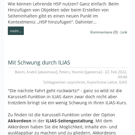
Wie können Lehrende H5P nutzen? Ganz einfach: Beim
Hinzufügen von Objekten oder beim Erstellen von
Seiteninhalten gibt es einen neuen Punkt im
Kontextmenü: „H5P hinzufügen“. Dahinter…
mehr…
Kommentare
(0) ·
Link
Mit Schwung durch ILIAS
Beem, André [abeemxxx], Peters, Yasmin [ypetersa] - 22. Feb 2022,
09:49
Schlagwörter: asynchron, Asynchrone Lehre, ILIAS
"Die nächste Fahrt geht rückwärts!" - ganz so wild ist die
Karussell-Funktion in ILIAS dann zwar doch nicht aber
trotzdem bringt sie ein wenig Schwung in Ihren ILIAS-Kurs.
Zu finden ist die Karussell-Funktion unter der Option
Akkordeon
in der
ILIAS-Seitengestaltung
. Mit dem
Akkordeon haben Sie die Möglichkeit, Inhalte ein- und
ausklappbar zu machen und zu gliedern. Akkordeons