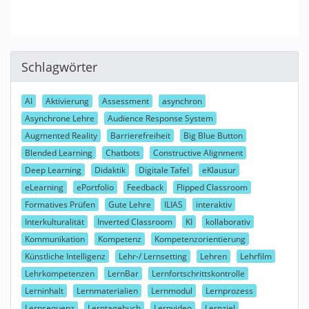
Schlagwörter
AI
Aktivierung
Assessment
asynchron
Asynchrone Lehre
Audience Response System
Augmented Reality
Barrierefreiheit
Big Blue Button
Blended Learning
Chatbots
Constructive Alignment
Deep Learning
Didaktik
Digitale Tafel
eKlausur
eLearning
ePortfolio
Feedback
Flipped Classroom
Formatives Prüfen
Gute Lehre
ILIAS
interaktiv
Interkulturalität
Inverted Classroom
KI
kollaborativ
Kommunikation
Kompetenz
Kompetenzorientierung
Künstliche Intelligenz
Lehr-/ Lernsetting
Lehren
Lehrfilm
Lehrkompetenzen
LernBar
Lernfortschrittskontrolle
Lerninhalt
Lernmaterialien
Lernmodul
Lernprozess
Lernsequenz
Lerntagebuch
Lernvideo
Lernziel