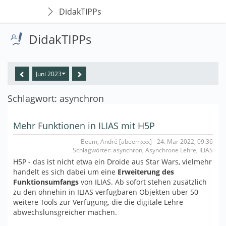
DidakTIPPs
DidakTIPPs
Juni 2023
Schlagwort: asynchron
Mehr Funktionen in ILIAS mit H5P
Beem, André [abeemxxx] - 24. Mär 2022, 09:36
Schlagwörter: asynchron, Asynchrone Lehre, ILIAS
H5P - das ist nicht etwa ein Droide aus Star Wars, vielmehr
handelt es sich dabei um eine
Erweiterung des
Funktionsumfangs
von ILIAS. Ab sofort stehen zusätzlich
zu den ohnehin in ILIAS verfügbaren Objekten über 50
weitere Tools zur Verfügung, die die digitale Lehre
abwechslunsgreicher machen.