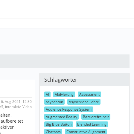
Schlagwörter
AI
Aktivierung
Assessment
6. Aug 2021, 12:30
asynchron
Asynchrone Lehre
S, interaktiv, Video
Audience Response System
alten.
Augmented Reality
Barrierefreiheit
aufbereitet
Big Blue Button
Blended Learning
aktiven
Chatbots
Constructive Alignment
n …