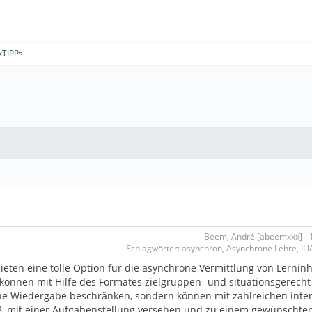
kTIPPs
Beem, André [abeemxxx] - 1
Schlagwörter: asynchron, Asynchrone Lehre, ILIA
s bieten eine tolle Option für die asynchrone Vermittlung von Lerninh
önnen mit Hilfe des Formates zielgruppen- und situationsgerecht 
ine Wiedergabe beschränken, sondern können mit zahlreichen inter
.B. mit einer Aufgabenstellung versehen und zu einem gewünschte