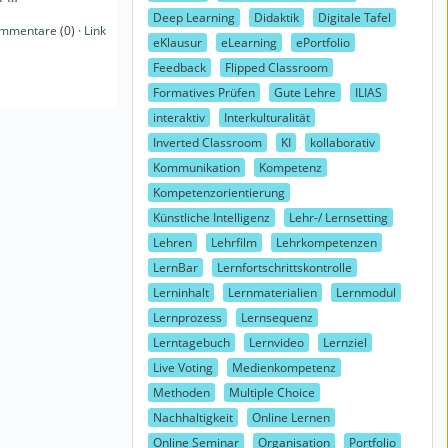
Deep Learning
Didaktik
Digitale Tafel
mmentare
(0) ·
Link
eKlausur
eLearning
ePortfolio
Feedback
Flipped Classroom
Formatives Prüfen
Gute Lehre
ILIAS
interaktiv
Interkulturalität
Inverted Classroom
KI
kollaborativ
Kommunikation
Kompetenz
Kompetenzorientierung
Künstliche Intelligenz
Lehr-/ Lernsetting
Lehren
Lehrfilm
Lehrkompetenzen
LernBar
Lernfortschrittskontrolle
Lerninhalt
Lernmaterialien
Lernmodul
Lernprozess
Lernsequenz
Lerntagebuch
Lernvideo
Lernziel
Live Voting
Medienkompetenz
Methoden
Multiple Choice
Nachhaltigkeit
Online Lernen
Online Seminar
Organisation
Portfolio