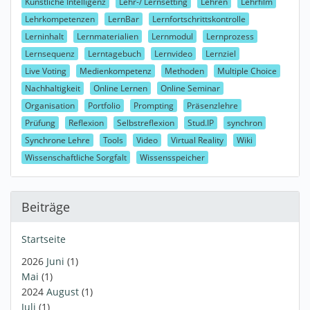
Künstliche Intelligenz
Lehr-/ Lernsetting
Lehren
Lehrfilm
Lehrkompetenzen
LernBar
Lernfortschrittskontrolle
Lerninhalt
Lernmaterialien
Lernmodul
Lernprozess
Lernsequenz
Lerntagebuch
Lernvideo
Lernziel
Live Voting
Medienkompetenz
Methoden
Multiple Choice
Nachhaltigkeit
Online Lernen
Online Seminar
Organisation
Portfolio
Prompting
Präsenzlehre
Prüfung
Reflexion
Selbstreflexion
Stud.IP
synchron
Synchrone Lehre
Tools
Video
Virtual Reality
Wiki
Wissenschaftliche Sorgfalt
Wissensspeicher
Beiträge
Startseite
2026
Juni
(1)
Mai
(1)
2024
August
(1)
Juli
(1)