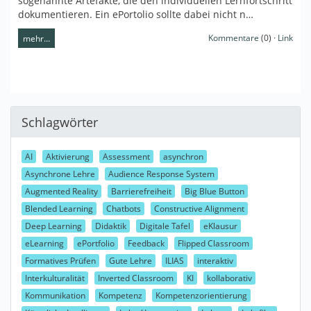
sogenannte Artefakte, die den individuellen Lernfortschritt
dokumentieren. Ein ePortolio sollte dabei nicht n…
Kommentare
(0) ·
Link
mehr…
Schlagwörter
AI
Aktivierung
Assessment
asynchron
Asynchrone Lehre
Audience Response System
Augmented Reality
Barrierefreiheit
Big Blue Button
Blended Learning
Chatbots
Constructive Alignment
Deep Learning
Didaktik
Digitale Tafel
eKlausur
eLearning
ePortfolio
Feedback
Flipped Classroom
Formatives Prüfen
Gute Lehre
ILIAS
interaktiv
Interkulturalität
Inverted Classroom
KI
kollaborativ
Kommunikation
Kompetenz
Kompetenzorientierung