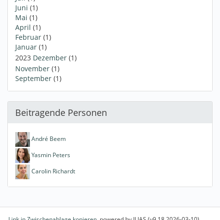
Juni
(1)
Mai
(1)
April
(1)
Februar
(1)
Januar
(1)
2023
Dezember
(1)
November
(1)
September
(1)
Beitragende Personen
André Beem
Yasmin Peters
Carolin Richardt
Link in Zwischenablage kopieren
powered by ILIAS (v9.18 2026-03-10)