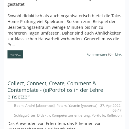
gestattet.
Sowohl didaktisch als auch organisatorisch bietet die Take-
Home-Prüfung viel Spielraum. So kann zum Beispiel der
Bearbeitungszeitraum wenige Minuten bis hin zu
mehreren Tagen umfassen. Daher sind auch Ähnlichkeiten
zur klassischen Hausarbeit vorhanden. Generell muss die
Pr…
Kommentare
(0) ·
Link
mehr…
Collect, Connect, Create, Comment &
Contemplate - (e)Portfolios in der Lehre
einsetzen
Beem, André [abeemxxx], Peters, Yasmin [ypetersa] - 27. Apr 2022,
09:47
Schlagwörter: Didaktik, Kompetenzorientierung, Portfolio, Reflexion
Das Anwenden von Erlerntem, das Erkennen von