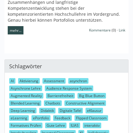
Zusammenhängen und langfristige
Kompetenzentwicklung stehen bei der
kompetenzorientierten Hochschullehre im Vordergrund.
Genau hierbei können Portofolios unterstützen.
Kommentare
(0) ·
Link
mehr…
Schlagwörter
AI
Aktivierung
Assessment
asynchron
Asynchrone Lehre
Audience Response System
Augmented Reality
Barrierefreiheit
Big Blue Button
Blended Learning
Chatbots
Constructive Alignment
Deep Learning
Didaktik
Digitale Tafel
eKlausur
eLearning
ePortfolio
Feedback
Flipped Classroom
Formatives Prüfen
Gute Lehre
ILIAS
interaktiv
Interkulturalität
Inverted Classroom
KI
kollaborativ