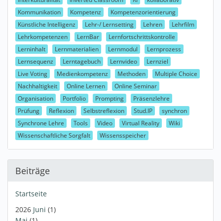
Kommunikation
Kompetenz
Kompetenzorientierung
Künstliche Intelligenz
Lehr-/ Lernsetting
Lehren
Lehrfilm
Lehrkompetenzen
LernBar
Lernfortschrittskontrolle
Lerninhalt
Lernmaterialien
Lernmodul
Lernprozess
Lernsequenz
Lerntagebuch
Lernvideo
Lernziel
Live Voting
Medienkompetenz
Methoden
Multiple Choice
Nachhaltigkeit
Online Lernen
Online Seminar
Organisation
Portfolio
Prompting
Präsenzlehre
Prüfung
Reflexion
Selbstreflexion
Stud.IP
synchron
Synchrone Lehre
Tools
Video
Virtual Reality
Wiki
Wissenschaftliche Sorgfalt
Wissensspeicher
Beiträge
Startseite
2026
Juni
(1)
Mai
(1)