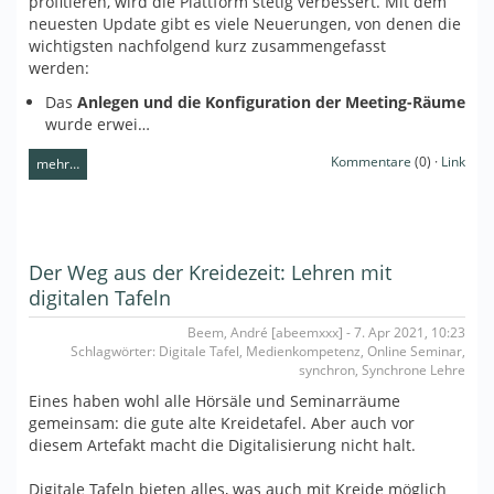
profitieren, wird die Plattform stetig verbessert. Mit dem
neuesten Update gibt es viele Neuerungen, von denen die
wichtigsten nachfolgend kurz zusammengefasst
werden:
Das
Anlegen und die Konfiguration der Meeting-Räume
wurde erwei…
Kommentare
(0) ·
Link
mehr…
Der Weg aus der Kreidezeit: Lehren mit
digitalen Tafeln
Beem, André [abeemxxx] - 7. Apr 2021, 10:23
Schlagwörter: Digitale Tafel, Medienkompetenz, Online Seminar,
synchron, Synchrone Lehre
Eines haben wohl alle Hörsäle und Seminarräume
gemeinsam: die gute alte Kreidetafel. Aber auch vor
diesem Artefakt macht die Digitalisierung nicht halt.
Digitale Tafeln bieten alles, was auch mit Kreide möglich