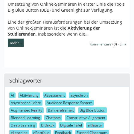
Umsetzung von Online-Seminaren in erster Linie die Tools
Big Blue Button (BBB) und Greenlight zur Verfügung.
Eine der größten Herausforderungen bei der Umsetzung
von Online-Seminaren ist die
Aktivierung der
Studierenden
. Insbesondere wenn die…
mehr…
Kommentare
(0) ·
Link
Schlagwörter
AI
Aktivierung
Assessment
asynchron
Asynchrone Lehre
Audience Response System
Augmented Reality
Barrierefreiheit
Big Blue Button
Blended Learning
Chatbots
Constructive Alignment
Deep Learning
Didaktik
Digitale Tafel
eKlausur
eLearning
ePortfolio
Feedback
Flipped Classroom