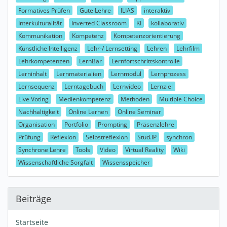
Formatives Prüfen
Gute Lehre
ILIAS
interaktiv
Interkulturalität
Inverted Classroom
KI
kollaborativ
Kommunikation
Kompetenz
Kompetenzorientierung
Künstliche Intelligenz
Lehr-/ Lernsetting
Lehren
Lehrfilm
Lehrkompetenzen
LernBar
Lernfortschrittskontrolle
Lerninhalt
Lernmaterialien
Lernmodul
Lernprozess
Lernsequenz
Lerntagebuch
Lernvideo
Lernziel
Live Voting
Medienkompetenz
Methoden
Multiple Choice
Nachhaltigkeit
Online Lernen
Online Seminar
Organisation
Portfolio
Prompting
Präsenzlehre
Prüfung
Reflexion
Selbstreflexion
Stud.IP
synchron
Synchrone Lehre
Tools
Video
Virtual Reality
Wiki
Wissenschaftliche Sorgfalt
Wissensspeicher
Beiträge
Startseite