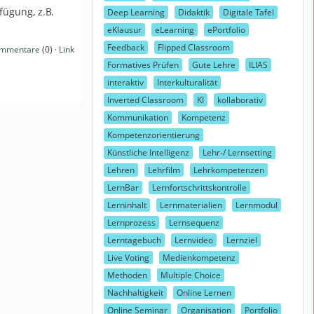
fügung, z.B.
Deep Learning
Didaktik
Digitale Tafel
eKlausur
eLearning
ePortfolio
Feedback
Flipped Classroom
mmentare
(0) ·
Link
Formatives Prüfen
Gute Lehre
ILIAS
interaktiv
Interkulturalität
Inverted Classroom
KI
kollaborativ
Kommunikation
Kompetenz
Kompetenzorientierung
Künstliche Intelligenz
Lehr-/ Lernsetting
Lehren
Lehrfilm
Lehrkompetenzen
LernBar
Lernfortschrittskontrolle
Lerninhalt
Lernmaterialien
Lernmodul
Lernprozess
Lernsequenz
Lerntagebuch
Lernvideo
Lernziel
Live Voting
Medienkompetenz
Methoden
Multiple Choice
Nachhaltigkeit
Online Lernen
Online Seminar
Organisation
Portfolio