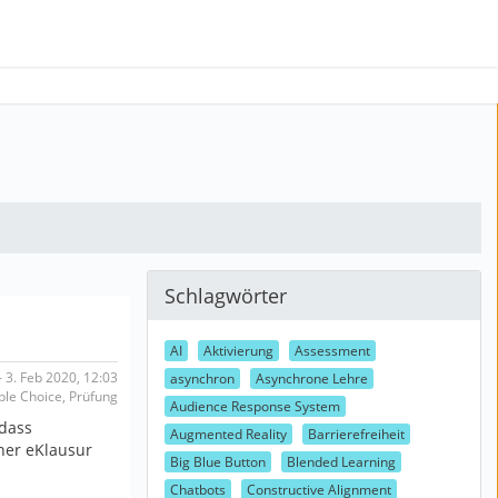
Schlagwörter
AI
Aktivierung
Assessment
 3. Feb 2020, 12:03
asynchron
Asynchrone Lehre
iple Choice, Prüfung
Audience Response System
 dass
Augmented Reality
Barrierefreiheit
ner eKlausur
Big Blue Button
Blended Learning
Chatbots
Constructive Alignment