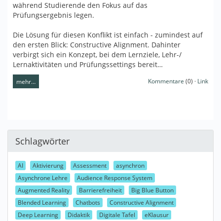
während Studierende den Fokus auf das
Prüfungsergebnis legen.
Die Lösung für diesen Konflikt ist einfach - zumindest auf
den ersten Blick: Constructive Alignment. Dahinter
verbirgt sich ein Konzept, bei dem Lernziele, Lehr-/
Lernaktivitäten und Prüfungssettings bereit…
Kommentare
(0) ·
Link
mehr…
Schlagwörter
AI
Aktivierung
Assessment
asynchron
Asynchrone Lehre
Audience Response System
Augmented Reality
Barrierefreiheit
Big Blue Button
Blended Learning
Chatbots
Constructive Alignment
Deep Learning
Didaktik
Digitale Tafel
eKlausur