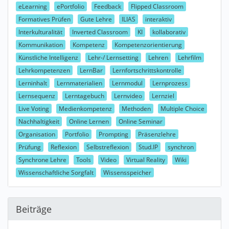
eLearning
ePortfolio
Feedback
Flipped Classroom
Formatives Prüfen
Gute Lehre
ILIAS
interaktiv
Interkulturalität
Inverted Classroom
KI
kollaborativ
Kommunikation
Kompetenz
Kompetenzorientierung
Künstliche Intelligenz
Lehr-/ Lernsetting
Lehren
Lehrfilm
Lehrkompetenzen
LernBar
Lernfortschrittskontrolle
Lerninhalt
Lernmaterialien
Lernmodul
Lernprozess
Lernsequenz
Lerntagebuch
Lernvideo
Lernziel
Live Voting
Medienkompetenz
Methoden
Multiple Choice
Nachhaltigkeit
Online Lernen
Online Seminar
Organisation
Portfolio
Prompting
Präsenzlehre
Prüfung
Reflexion
Selbstreflexion
Stud.IP
synchron
Synchrone Lehre
Tools
Video
Virtual Reality
Wiki
Wissenschaftliche Sorgfalt
Wissensspeicher
Beiträge