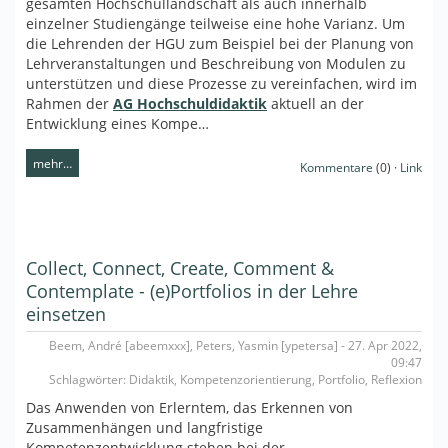
gesamten Hochschullandschaft als auch innerhalb
einzelner Studiengänge teilweise eine hohe Varianz. Um
die Lehrenden der HGU zum Beispiel bei der Planung von
Lehrveranstaltungen und Beschreibung von Modulen zu
unterstützen und diese Prozesse zu vereinfachen, wird im
Rahmen der
AG Hochschuldidaktik
aktuell an der
Entwicklung eines Kompe…
mehr…
Kommentare
(0) ·
Link
Collect, Connect, Create, Comment &
Contemplate - (e)Portfolios in der Lehre
einsetzen
Beem, André [abeemxxx], Peters, Yasmin [ypetersa] - 27. Apr 2022,
09:47
Schlagwörter: Didaktik, Kompetenzorientierung, Portfolio, Reflexion
Das Anwenden von Erlerntem, das Erkennen von
Zusammenhängen und langfristige
Kompetenzentwicklung stehen bei der