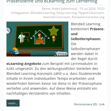
Präsenzlehre und eLearning zum Lernerfolg
Beem, André [abeemxxx] - 19. Jul 2024, 10:23
Schlagwörter: Blended Learning, Deep Learning, Flipped Classroom,
Inverted Classroom, Kompetenzorientierung
Blended Learning
kombiniert
Präsenz-
und
Selbstlernphasen
.
Die
Selbstlernphasen
werden dabei in
der Regel durch
eLearning-Angebote
zum Beispiel mit Lernmodulen in
ILIAS umgesetzt. Zu den wirkungsvollsten Vorteilen des
Blended Learning-Konzepts zählt u.a. dass Studeierende
Inhalte in ihrem individuellen Tempo erarbeiten und
wiederholen können bevor sie diese in der Präsenzphase
vertiefen und anwenden. Auf diese Weise entsteht ein
nachhaltiges Verständnis von Inhalten.
mehr…
Kommentare
(0) ·
Link