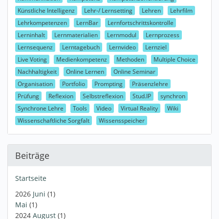
Künstliche Intelligenz
Lehr-/ Lernsetting
Lehren
Lehrfilm
Lehrkompetenzen
LernBar
Lernfortschrittskontrolle
Lerninhalt
Lernmaterialien
Lernmodul
Lernprozess
Lernsequenz
Lerntagebuch
Lernvideo
Lernziel
Live Voting
Medienkompetenz
Methoden
Multiple Choice
Nachhaltigkeit
Online Lernen
Online Seminar
Organisation
Portfolio
Prompting
Präsenzlehre
Prüfung
Reflexion
Selbstreflexion
Stud.IP
synchron
Synchrone Lehre
Tools
Video
Virtual Reality
Wiki
Wissenschaftliche Sorgfalt
Wissensspeicher
Beiträge
Startseite
2026
Juni
(1)
Mai
(1)
2024
August
(1)