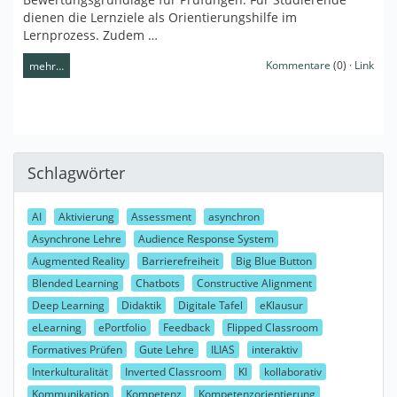
dienen die Lernziele als Orientierungshilfe im
Lernprozess. Zudem …
Kommentare
(0) ·
Link
mehr…
Schlagwörter
AI
Aktivierung
Assessment
asynchron
Asynchrone Lehre
Audience Response System
Augmented Reality
Barrierefreiheit
Big Blue Button
Blended Learning
Chatbots
Constructive Alignment
Deep Learning
Didaktik
Digitale Tafel
eKlausur
eLearning
ePortfolio
Feedback
Flipped Classroom
Formatives Prüfen
Gute Lehre
ILIAS
interaktiv
Interkulturalität
Inverted Classroom
KI
kollaborativ
Kommunikation
Kompetenz
Kompetenzorientierung