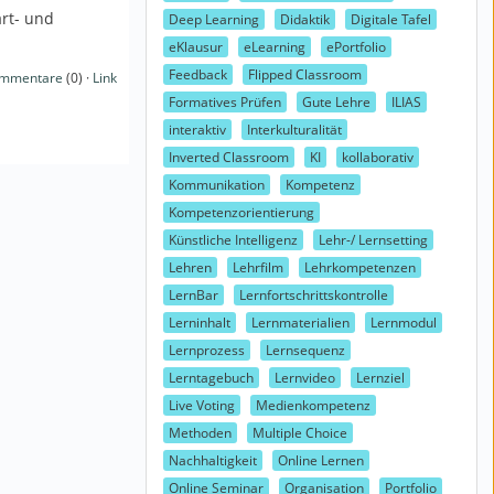
art- und
Deep Learning
Didaktik
Digitale Tafel
eKlausur
eLearning
ePortfolio
Feedback
Flipped Classroom
mmentare
(0) ·
Link
Formatives Prüfen
Gute Lehre
ILIAS
interaktiv
Interkulturalität
Inverted Classroom
KI
kollaborativ
Kommunikation
Kompetenz
Kompetenzorientierung
Künstliche Intelligenz
Lehr-/ Lernsetting
Lehren
Lehrfilm
Lehrkompetenzen
LernBar
Lernfortschrittskontrolle
Lerninhalt
Lernmaterialien
Lernmodul
Lernprozess
Lernsequenz
Lerntagebuch
Lernvideo
Lernziel
Live Voting
Medienkompetenz
Methoden
Multiple Choice
Nachhaltigkeit
Online Lernen
Online Seminar
Organisation
Portfolio