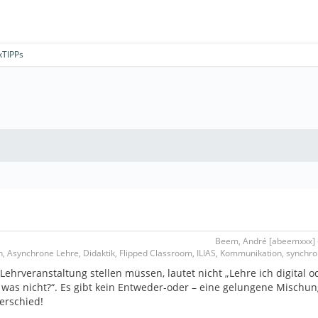
kTIPPs
Beem, André [abeemxxx] -
, Asynchrone Lehre, Didaktik, Flipped Classroom, ILIAS, Kommunikation, synchr
Lehrveranstaltung stellen müssen, lautet nicht „Lehre ich digital o
was nicht?“. Es gibt kein Entweder-oder – eine gelungene Mischun
erschied!