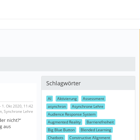
Schlagwörter
AI
Aktivierung
Assessment
 1. Okt 2020, 11:42
asynchron
Asynchrone Lehre
on, Synchrone Lehre
Audience Response System
der nicht?“
Augmented Reality
Barrierefreiheit
g aus
Big Blue Button
Blended Learning
Chatbots
Constructive Alignment