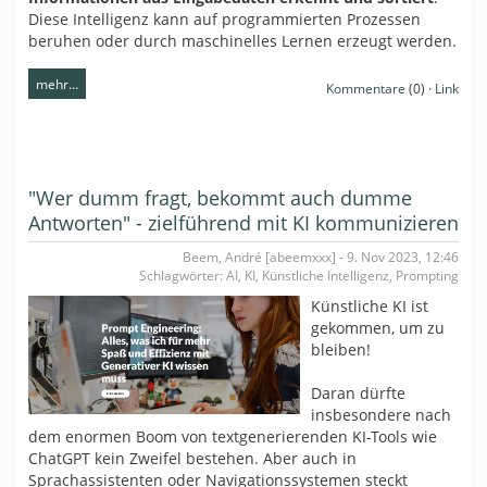
Diese Intelligenz kann auf programmierten Prozessen
beruhen oder durch maschinelles Lernen erzeugt werden.
mehr…
Kommentare
(0) ·
Link
"Wer dumm fragt, bekommt auch dumme
Antworten" - zielführend mit KI kommunizieren
Beem, André [abeemxxx] - 9. Nov 2023, 12:46
Schlagwörter: AI, KI, Künstliche Intelligenz, Prompting
Künstliche KI ist
gekommen, um zu
bleiben!
Daran dürfte
insbesondere nach
dem enormen Boom von textgenerierenden KI-Tools wie
ChatGPT kein Zweifel bestehen. Aber auch in
Sprachassistenten oder Navigationssystemen steckt