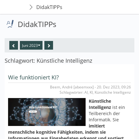
DidakTIPPs
DidakTIPPs
Juni 2023
Schlagwort: Künstliche Intelligenz
Wie funktioniert KI?
Beem, André [abeemxxx] - 20. Dez 2023, 09:26
Schlagwörter: AI, KI, Künstliche Intelligenz
Künstliche
Intelligenz
ist ein
Teilbereich der
Informatik. Sie
imitiert
menschliche kognitive Fähigkeiten, indem sie
Informationen aus Eingabedaten erkennt und sortiert
.