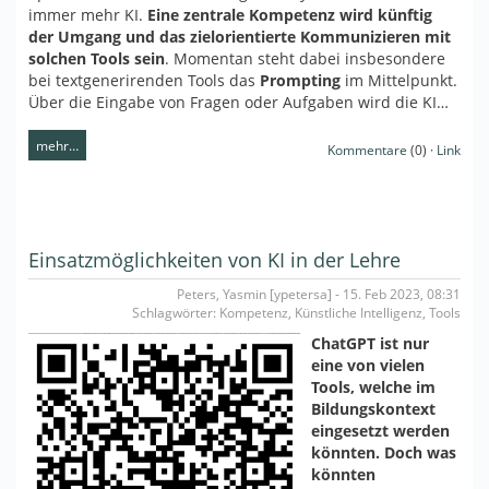
immer mehr KI.
Eine zentrale Kompetenz wird künftig
der Umgang und das zielorientierte Kommunizieren mit
solchen Tools sein
. Momentan steht dabei insbesondere
bei textgenerirenden Tools das
Prompting
im Mittelpunkt.
Über die Eingabe von Fragen oder Aufgaben wird die KI…
mehr…
Kommentare
(0) ·
Link
Einsatzmöglichkeiten von KI in der Lehre
Peters, Yasmin [ypetersa] - 15. Feb 2023, 08:31
Schlagwörter: Kompetenz, Künstliche Intelligenz, Tools
ChatGPT ist nur
eine von vielen
Tools, welche im
Bildungskontext
eingesetzt werden
könnten. Doch was
könnten