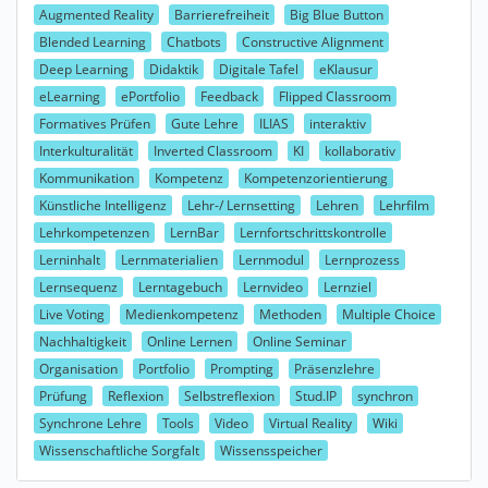
Augmented Reality
Barrierefreiheit
Big Blue Button
Blended Learning
Chatbots
Constructive Alignment
Deep Learning
Didaktik
Digitale Tafel
eKlausur
eLearning
ePortfolio
Feedback
Flipped Classroom
Formatives Prüfen
Gute Lehre
ILIAS
interaktiv
Interkulturalität
Inverted Classroom
KI
kollaborativ
Kommunikation
Kompetenz
Kompetenzorientierung
Künstliche Intelligenz
Lehr-/ Lernsetting
Lehren
Lehrfilm
Lehrkompetenzen
LernBar
Lernfortschrittskontrolle
Lerninhalt
Lernmaterialien
Lernmodul
Lernprozess
Lernsequenz
Lerntagebuch
Lernvideo
Lernziel
Live Voting
Medienkompetenz
Methoden
Multiple Choice
Nachhaltigkeit
Online Lernen
Online Seminar
Organisation
Portfolio
Prompting
Präsenzlehre
Prüfung
Reflexion
Selbstreflexion
Stud.IP
synchron
Synchrone Lehre
Tools
Video
Virtual Reality
Wiki
Wissenschaftliche Sorgfalt
Wissensspeicher