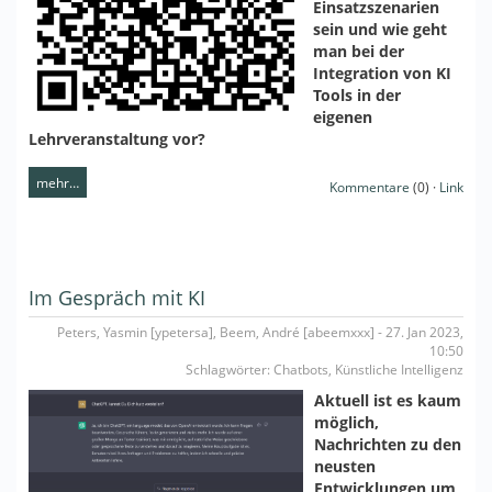
Einsatzszenarien
sein und wie geht
man bei der
Integration von KI
Tools in der
eigenen
Lehrveranstaltung vor?
mehr…
Kommentare
(0) ·
Link
Im Gespräch mit KI
Peters, Yasmin [ypetersa], Beem, André [abeemxxx] - 27. Jan 2023,
10:50
Schlagwörter: Chatbots, Künstliche Intelligenz
Aktuell ist es kaum
möglich,
Nachrichten zu den
neusten
Entwicklungen um