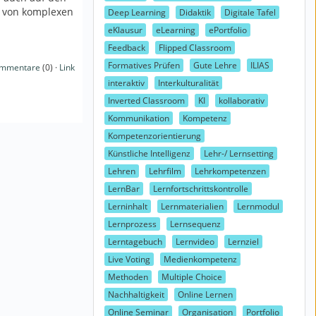
n von komplexen
Deep Learning
Didaktik
Digitale Tafel
eKlausur
eLearning
ePortfolio
Feedback
Flipped Classroom
Formatives Prüfen
Gute Lehre
ILIAS
mmentare
(0) ·
Link
interaktiv
Interkulturalität
Inverted Classroom
KI
kollaborativ
Kommunikation
Kompetenz
Kompetenzorientierung
Künstliche Intelligenz
Lehr-/ Lernsetting
Lehren
Lehrfilm
Lehrkompetenzen
LernBar
Lernfortschrittskontrolle
Lerninhalt
Lernmaterialien
Lernmodul
Lernprozess
Lernsequenz
Lerntagebuch
Lernvideo
Lernziel
Live Voting
Medienkompetenz
Methoden
Multiple Choice
Nachhaltigkeit
Online Lernen
Online Seminar
Organisation
Portfolio