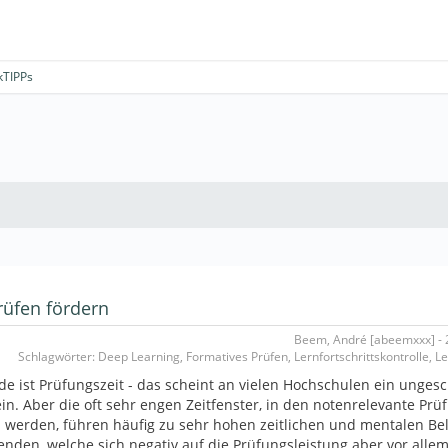
kTIPPs
rüfen fördern
Beem, André [abeemxxx] - 2
Schlagwörter: Deep Learning, Formatives Prüfen, Lernfortschrittskontrolle, L
e ist Prüfungszeit - das scheint an vielen Hochschulen ein unges
in. Aber die oft sehr engen Zeitfenster, in den notenrelevante Pr
 werden, führen häufig zu sehr hohen zeitlichen und mentalen Be
enden, welche sich negativ auf die Prüfungsleistung aber vor alle