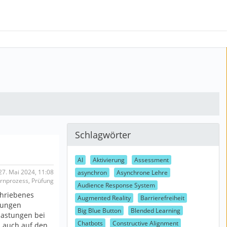
Schlagwörter
AI
Aktivierung
Assessment
7. Mai 2024, 11:08
asynchron
Asynchrone Lehre
ernprozess, Prüfung
Audience Response System
chriebenes
Augmented Reality
Barrierefreiheit
üfungen
Big Blue Button
Blended Learning
lastungen bei
Chatbots
Constructive Alignment
m auch auf den