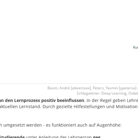
Ko
Beem, André [abeemxxx], Peters, Yasmin [ypetersa] - 
Schlagwörter: Deep Learning, Didakt
n den Lernprozess positiv beeinflussen
. In der Regel geben Lehr
uellen Lernstand. Durch gezielte Hilfestellungen und Motivation 
h umgesetzt werden - es funktioniert auch auf Augenhöhe:
 Studierende
unter Anleitung der Lehrperson
geg…