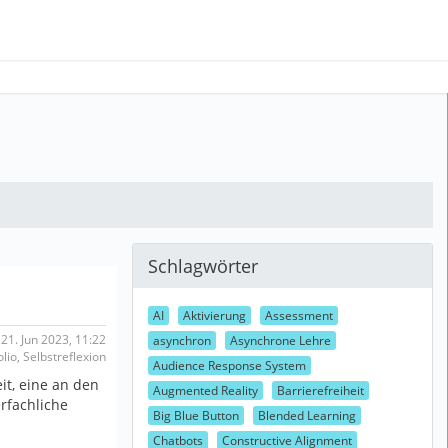
Schlagwörter
AI
Aktivierung
Assessment
 21. Jun 2023, 11:22
asynchron
Asynchrone Lehre
io, Selbstreflexion
Audience Response System
it, eine an den
Augmented Reality
Barrierefreiheit
rfachliche
Big Blue Button
Blended Learning
Chatbots
Constructive Alignment