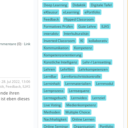
Deep Learning
Didaktik
Digitale Tafel
eKlausur
eLearning
ePortfolio
Feedback
Flipped Classroom
Formatives Prüfen
Gute Lehre
ILIAS
interaktiv
Interkulturalität
Inverted Classroom
KI
kollaborativ
mmentare
(0) ·
Link
Kommunikation
Kompetenz
Kompetenzorientierung
Künstliche Intelligenz
Lehr-/ Lernsetting
Lehren
Lehrfilm
Lehrkompetenzen
LernBar
Lernfortschrittskontrolle
28. Jul 2022, 13:06
Lerninhalt
Lernmaterialien
Lernmodul
ik, Feedback, ILIAS
Lernprozess
Lernsequenz
ende ihren
Lerntagebuch
Lernvideo
Lernziel
ist eben dieses
Live Voting
Medienkompetenz
Methoden
Multiple Choice
Nachhaltigkeit
Online Lernen
Online Seminar
Organisation
Portfolio