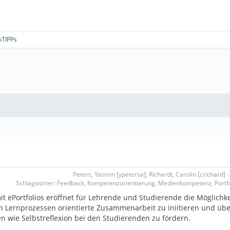
kTIPPs
Peters, Yasmin [ypetersa], Richardt, Carolin [crichard] -
Schlagwörter: Feedback, Kompetenzorientierung, Medienkompetenz, Portfol
it ePortfolios eröffnet für Lehrende und Studierende die Möglichke
en Lernprozessen orientierte Zusammenarbeit zu iniitieren und übe
 wie Selbstreflexion bei den Studierenden zu fördern.