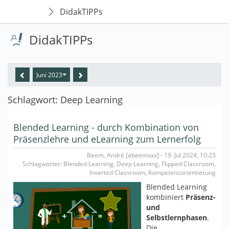
DidakTIPPs
DidakTIPPs
Juni 2023
Schlagwort: Deep Learning
Blended Learning - durch Kombination von
Präsenzlehre und eLearning zum Lernerfolg
Beem, André [abeemxxx] - 19. Jul 2024, 10:23
Schlagwörter: Blended Learning, Deep Learning, Flipped Classroom,
Inverted Classroom, Kompetenzorientierung
Blended Learning
kombiniert
Präsenz-
und
Selbstlernphasen
.
Die