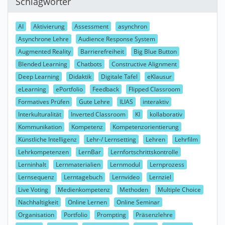
Schlagwörter
AI
Aktivierung
Assessment
asynchron
Asynchrone Lehre
Audience Response System
Augmented Reality
Barrierefreiheit
Big Blue Button
Blended Learning
Chatbots
Constructive Alignment
Deep Learning
Didaktik
Digitale Tafel
eKlausur
eLearning
ePortfolio
Feedback
Flipped Classroom
Formatives Prüfen
Gute Lehre
ILIAS
interaktiv
Interkulturalität
Inverted Classroom
KI
kollaborativ
Kommunikation
Kompetenz
Kompetenzorientierung
Künstliche Intelligenz
Lehr-/ Lernsetting
Lehren
Lehrfilm
Lehrkompetenzen
LernBar
Lernfortschrittskontrolle
Lerninhalt
Lernmaterialien
Lernmodul
Lernprozess
Lernsequenz
Lerntagebuch
Lernvideo
Lernziel
Live Voting
Medienkompetenz
Methoden
Multiple Choice
Nachhaltigkeit
Online Lernen
Online Seminar
Organisation
Portfolio
Prompting
Präsenzlehre