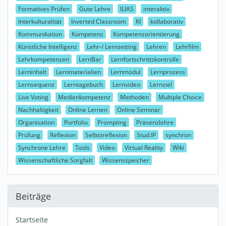
Formatives Prüfen
Gute Lehre
ILIAS
interaktiv
Interkulturalität
Inverted Classroom
KI
kollaborativ
Kommunikation
Kompetenz
Kompetenzorientierung
Künstliche Intelligenz
Lehr-/ Lernsetting
Lehren
Lehrfilm
Lehrkompetenzen
LernBar
Lernfortschrittskontrolle
Lerninhalt
Lernmaterialien
Lernmodul
Lernprozess
Lernsequenz
Lerntagebuch
Lernvideo
Lernziel
Live Voting
Medienkompetenz
Methoden
Multiple Choice
Nachhaltigkeit
Online Lernen
Online Seminar
Organisation
Portfolio
Prompting
Präsenzlehre
Prüfung
Reflexion
Selbstreflexion
Stud.IP
synchron
Synchrone Lehre
Tools
Video
Virtual Reality
Wiki
Wissenschaftliche Sorgfalt
Wissensspeicher
Beiträge
Startseite