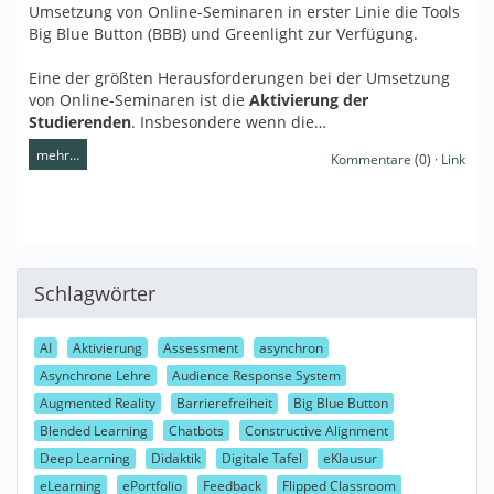
Umsetzung von Online-Seminaren in erster Linie die Tools
Big Blue Button (BBB) und Greenlight zur Verfügung.
Eine der größten Herausforderungen bei der Umsetzung
von Online-Seminaren ist die
Aktivierung der
Studierenden
. Insbesondere wenn die…
mehr…
Kommentare
(0) ·
Link
Schlagwörter
AI
Aktivierung
Assessment
asynchron
Asynchrone Lehre
Audience Response System
Augmented Reality
Barrierefreiheit
Big Blue Button
Blended Learning
Chatbots
Constructive Alignment
Deep Learning
Didaktik
Digitale Tafel
eKlausur
eLearning
ePortfolio
Feedback
Flipped Classroom