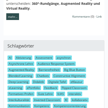
unterscheiden:
360°-Rundgänge, Augmented Reality und
Virtual Reality
.
Kommentare
(0) ·
Link
mehr…
Schlagwörter
AI
Aktivierung
Assessment
asynchron
Asynchrone Lehre
Audience Response System
Augmented Reality
Barrierefreiheit
Big Blue Button
Blended Learning
Chatbots
Constructive Alignment
Deep Learning
Didaktik
Digitale Tafel
eKlausur
eLearning
ePortfolio
Feedback
Flipped Classroom
Formatives Prüfen
Gute Lehre
ILIAS
interaktiv
Interkulturalität
Inverted Classroom
KI
kollaborativ
Kommunikation
Kompetenz
Kompetenzorientierung