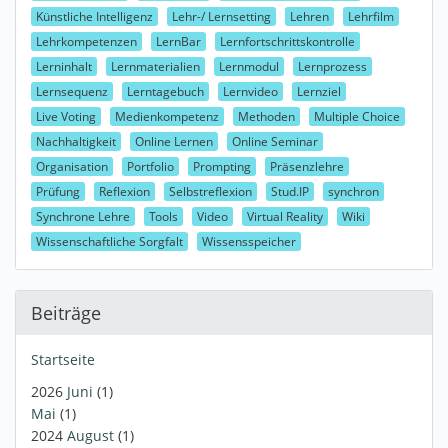
Künstliche Intelligenz
Lehr-/ Lernsetting
Lehren
Lehrfilm
Lehrkompetenzen
LernBar
Lernfortschrittskontrolle
Lerninhalt
Lernmaterialien
Lernmodul
Lernprozess
Lernsequenz
Lerntagebuch
Lernvideo
Lernziel
Live Voting
Medienkompetenz
Methoden
Multiple Choice
Nachhaltigkeit
Online Lernen
Online Seminar
Organisation
Portfolio
Prompting
Präsenzlehre
Prüfung
Reflexion
Selbstreflexion
Stud.IP
synchron
Synchrone Lehre
Tools
Video
Virtual Reality
Wiki
Wissenschaftliche Sorgfalt
Wissensspeicher
Beiträge
Startseite
2026
Juni
(1)
Mai
(1)
2024
August
(1)