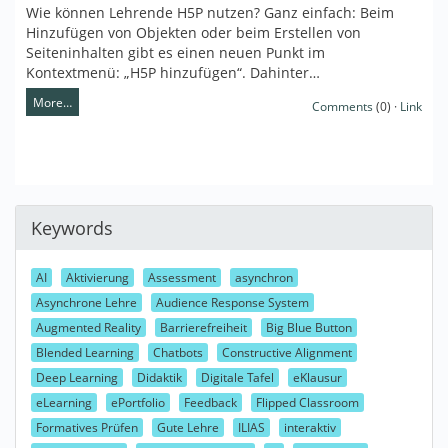
Wie können Lehrende H5P nutzen? Ganz einfach: Beim
Hinzufügen von Objekten oder beim Erstellen von
Seiteninhalten gibt es einen neuen Punkt im
Kontextmenü: „H5P hinzufügen“. Dahinter…
More…
Comments
(0) ·
Link
Keywords
AI
Aktivierung
Assessment
asynchron
Asynchrone Lehre
Audience Response System
Augmented Reality
Barrierefreiheit
Big Blue Button
Blended Learning
Chatbots
Constructive Alignment
Deep Learning
Didaktik
Digitale Tafel
eKlausur
eLearning
ePortfolio
Feedback
Flipped Classroom
Formatives Prüfen
Gute Lehre
ILIAS
interaktiv