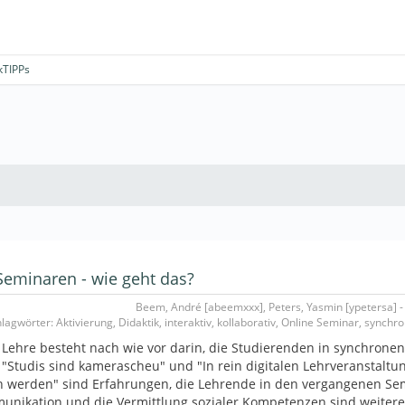
kTIPPs
-Seminaren - wie geht das?
Beem, André [abeemxxx], Peters, Yasmin [ypetersa] - 
lagwörter: Aktivierung, Didaktik, interaktiv, kollaborativ, Online Seminar, synch
Lehre besteht nach wie vor darin, die Studierenden in synchronen
 "Studis sind kamerascheu" und "In rein digitalen Lehrveranstaltu
rn werden" sind Erfahrungen, die Lehrende in den vergangenen S
unikation und die Vermittlung sozialer Kompetenzen sind weiter