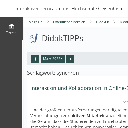
Interaktiver Lernraum der Hochschule Geisenheim
Magazin
Öffentlicher Bereich
Didaktik
Dida
Magazin
DidakTIPPs
März 2022
Schlagwort: synchron
Interaktion und Kollaboration in Online
Sch
Eine der größten Herausforderungen der digitalen 
Veranstaltungen zur
aktiven Mitarbeit
anzuleiten.
die Gefahr, dass die Studierenden zu Einzelkäpfe
gemacht haben. Das Fehlen von nonverbaler Komm