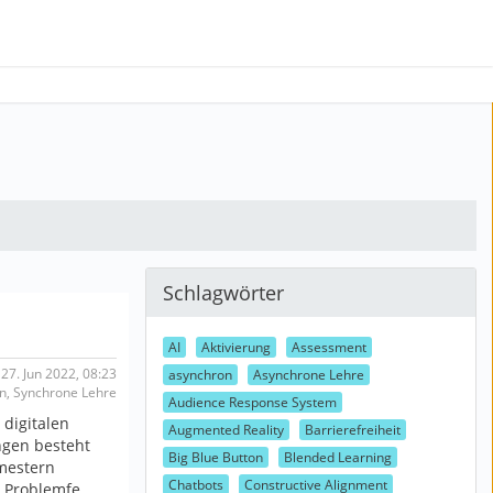
Schlagwörter
AI
Aktivierung
Assessment
27. Jun 2022, 08:23
asynchron
Asynchrone Lehre
ron, Synchrone Lehre
Audience Response System
 digitalen
Augmented Reality
Barrierefreiheit
ngen besteht
Big Blue Button
Blended Learning
emestern
Chatbots
Constructive Alignment
e Problemfe…