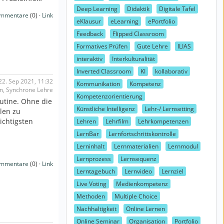
Deep Learning
Didaktik
Digitale Tafel
mmentare
(0) ·
Link
eKlausur
eLearning
ePortfolio
Feedback
Flipped Classroom
Formatives Prüfen
Gute Lehre
ILIAS
interaktiv
Interkulturalität
Inverted Classroom
KI
kollaborativ
2. Sep 2021, 11:32
Kommunikation
Kompetenz
on, Synchrone Lehre
Kompetenzorientierung
utine. Ohne die
Künstliche Intelligenz
Lehr-/ Lernsetting
len zu
ichtigsten
Lehren
Lehrfilm
Lehrkompetenzen
LernBar
Lernfortschrittskontrolle
Lerninhalt
Lernmaterialien
Lernmodul
Lernprozess
Lernsequenz
mmentare
(0) ·
Link
Lerntagebuch
Lernvideo
Lernziel
Live Voting
Medienkompetenz
Methoden
Multiple Choice
Nachhaltigkeit
Online Lernen
Online Seminar
Organisation
Portfolio