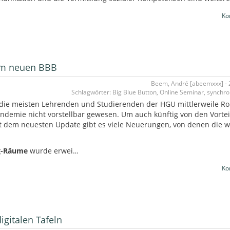
Ko
dem neuen BBB
Beem, André [abeemxxx] - 2
Schlagwörter: Big Blue Button, Online Seminar, synchr
 die meisten Lehrenden und Studierenden der HGU mittlerweile Ro
andemie nicht vorstellbar gewesen. Um auch künftig von den Vortei
 Mit dem neuesten Update gibt es viele Neuerungen, von denen die w
ng-Räume
wurde erwei…
Ko
igitalen Tafeln