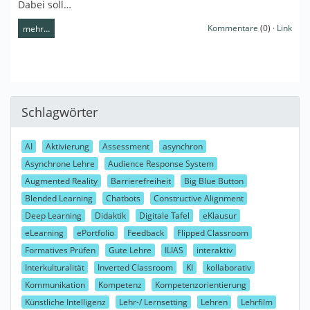
Dabei soll…
Kommentare
(0) ·
Link
mehr…
Schlagwörter
AI
Aktivierung
Assessment
asynchron
Asynchrone Lehre
Audience Response System
Augmented Reality
Barrierefreiheit
Big Blue Button
Blended Learning
Chatbots
Constructive Alignment
Deep Learning
Didaktik
Digitale Tafel
eKlausur
eLearning
ePortfolio
Feedback
Flipped Classroom
Formatives Prüfen
Gute Lehre
ILIAS
interaktiv
Interkulturalität
Inverted Classroom
KI
kollaborativ
Kommunikation
Kompetenz
Kompetenzorientierung
Künstliche Intelligenz
Lehr-/ Lernsetting
Lehren
Lehrfilm