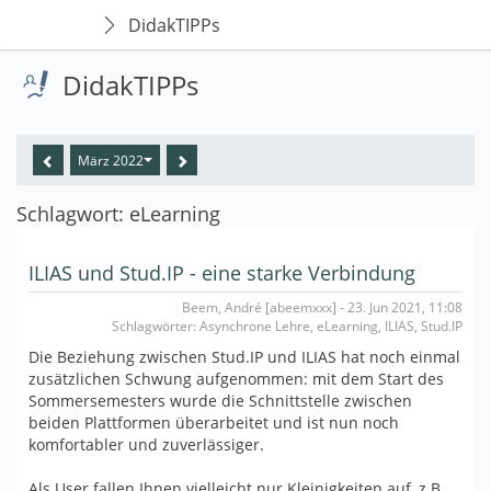
DidakTIPPs
DidakTIPPs
März 2022
Schlagwort: eLearning
ILIAS und Stud.IP - eine starke Verbindung
Beem, André [abeemxxx] - 23. Jun 2021, 11:08
Schlagwörter: Asynchrone Lehre, eLearning, ILIAS, Stud.IP
Die Beziehung zwischen Stud.IP und ILIAS hat noch einmal
zusätzlichen Schwung aufgenommen: mit dem Start des
Sommersemesters wurde die Schnittstelle zwischen
beiden Plattformen überarbeitet und ist nun noch
komfortabler und zuverlässiger.
Als User fallen Ihnen vielleicht nur Kleinigkeiten auf, z.B.