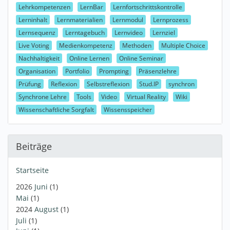
Lehrkompetenzen
LernBar
Lernfortschrittskontrolle
Lerninhalt
Lernmaterialien
Lernmodul
Lernprozess
Lernsequenz
Lerntagebuch
Lernvideo
Lernziel
Live Voting
Medienkompetenz
Methoden
Multiple Choice
Nachhaltigkeit
Online Lernen
Online Seminar
Organisation
Portfolio
Prompting
Präsenzlehre
Prüfung
Reflexion
Selbstreflexion
Stud.IP
synchron
Synchrone Lehre
Tools
Video
Virtual Reality
Wiki
Wissenschaftliche Sorgfalt
Wissensspeicher
Beiträge
Startseite
2026
Juni
(1)
Mai
(1)
2024
August
(1)
Juli
(1)