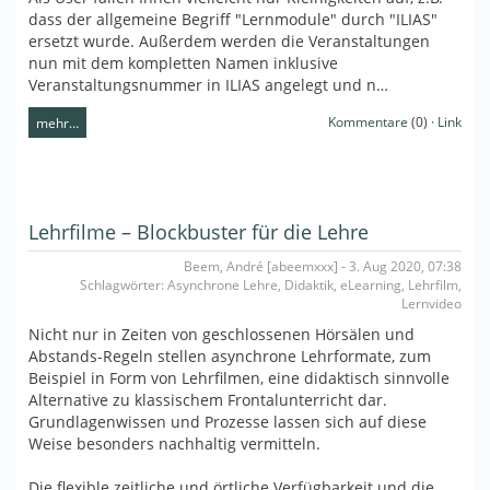
dass der allgemeine Begriff "Lernmodule" durch "ILIAS"
ersetzt wurde. Außerdem werden die Veranstaltungen
nun mit dem kompletten Namen inklusive
Veranstaltungsnummer in ILIAS angelegt und n…
Kommentare
(0) ·
Link
mehr…
Lehrfilme – Blockbuster für die Lehre
Beem, André [abeemxxx] - 3. Aug 2020, 07:38
Schlagwörter: Asynchrone Lehre, Didaktik, eLearning, Lehrfilm,
Lernvideo
Nicht nur in Zeiten von geschlossenen Hörsälen und
Abstands-Regeln stellen asynchrone Lehrformate, zum
Beispiel in Form von Lehrfilmen, eine didaktisch sinnvolle
Alternative zu klassischem Frontalunterricht dar.
Grundlagenwissen und Prozesse lassen sich auf diese
Weise besonders nachhaltig vermitteln.
Die flexible zeitliche und örtliche Verfügbarkeit und die