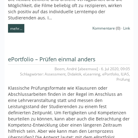
Möglichkeit, die Filme beliebig oft zu rezipieren, wirken
sich positiv auf das individuelle Lerntempo der
Studierenden aus. I…
Kommentare
(0) ·
Link
mehr…
ePortfolio – Prüfen einmal anders
Beem, André [abeemxxx] - 6. Jul 2020, 09:05
Schlagwörter: Assessment, Didaktik, eLearning, ePortfolio, ILIAS,
Prüfung
Klassische Prüfungsformate wie Klausuren oder
Abschlussarbeiten finden in der Regel im Anschluss an
eine Lehrveranstaltung statt und messen den
Leistungsstand der Studierenden zu einem fest
definierten Zeitpunkt. Um Fertigkeiten und Kompetenzen
beurteilen zu können, kann aber auch die Betrachtung der
Kompetenz-Entwicklung über einen längeren Zeitraum
hilfreich sein. Aber wie kann man den Lernprozess
überprüfen? Die Antwort lautet: mit dem ePortfolio!