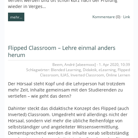
vertieft werden und oft schon kurz nach der Prüfung
wieder in Verges…
Kommentare
(0) ·
Link
mehr…
Flipped Classroom – Lehre einmal anders
herum
Beem, André [abeemxxx] - 1. Apr 2020, 10:39
Schlagwörter: Blended Learning, Didaktik, eLearning, Flipped
Classroom, ILIAS, Inverted Classroom, Online Lernen
Der Hörsaal steht Kopf und die Lehrperson hat trotzdem
mehr Zeit, Inhalte gemeinsam mit den Studierenden zu
vertiefen – wie geht das denn?
Dahinter steckt das didaktische Konzept des Flipped (auch
Inverted) Classroom. Umgedreht wird allerdings nicht der
Hörsaal, sondern viel mehr die übliche Reihenfolge von
selbstständiger und angeleiteter Wissensvermittlung.
Dementsprechend werden die Inhalte vorab selbstständig