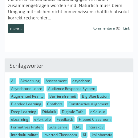
zusammengetragen worden sind. Natürlich muss beim
Umgang mit solchen nicht immer wissenschaftlich absolut
korrekt recherchier…
Kommentare
(0) ·
Link
mehr…
Schlagwörter
AI
Aktivierung
Assessment
asynchron
Asynchrone Lehre
Audience Response System
Augmented Reality
Barrierefreiheit
Big Blue Button
Blended Learning
Chatbots
Constructive Alignment
Deep Learning
Didaktik
Digitale Tafel
eKlausur
eLearning
ePortfolio
Feedback
Flipped Classroom
Formatives Prüfen
Gute Lehre
ILIAS
interaktiv
Interkulturalität
Inverted Classroom
KI
kollaborativ