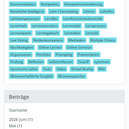
Kommunikation
Kompetenz
Kompetenzorientierung
Künstliche Intelligenz
Lehr-/ Lernsetting
Lehren
Lehrfilm
Lehrkompetenzen
LernBar
Lernfortschrittskontrolle
Lerninhalt
Lernmaterialien
Lernmodul
Lernprozess
Lernsequenz
Lerntagebuch
Lernvideo
Lernziel
Live Voting
Medienkompetenz
Methoden
Multiple Choice
Nachhaltigkeit
Online Lernen
Online Seminar
Organisation
Portfolio
Prompting
Präsenzlehre
Prüfung
Reflexion
Selbstreflexion
Stud.IP
synchron
Synchrone Lehre
Tools
Video
Virtual Reality
Wiki
Wissenschaftliche Sorgfalt
Wissensspeicher
Beiträge
Startseite
2026
Juni
(1)
Mai
(1)