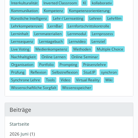
Interkulturalität
Inverted Classroom
KI
kollaborativ
Kommunikation
Kompetenz
Kompetenzorientierung
Künstliche Intelligenz
Lehr-/ Lernsetting
Lehren
Lehrfilm
Lehrkompetenzen
LernBar
Lernfortschrittskontrolle
Lerninhalt
Lernmaterialien
Lernmodul
Lernprozess
Lernsequenz
Lerntagebuch
Lernvideo
Lernziel
Live Voting
Medienkompetenz
Methoden
Multiple Choice
Nachhaltigkeit
Online Lernen
Online Seminar
Organisation
Portfolio
Prompting
Präsenzlehre
Prüfung
Reflexion
Selbstreflexion
Stud.IP
synchron
Synchrone Lehre
Tools
Video
Virtual Reality
Wiki
Wissenschaftliche Sorgfalt
Wissensspeicher
Beiträge
Startseite
2026
Juni
(1)