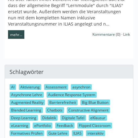
dass der allgemeine Begriff "Lernmodule" durch "ILIAS"
ersetzt wurde. Außerdem werden die Veranstaltungen
nun mit dem kompletten Namen inklusive
Veranstaltungsnummer in ILIAS angelegt und n…
Kommentare
(0) ·
Link
mehr…
Schlagwörter
AI
Aktivierung
Assessment
asynchron
Asynchrone Lehre
Audience Response System
Augmented Reality
Barrierefreiheit
Big Blue Button
Blended Learning
Chatbots
Constructive Alignment
Deep Learning
Didaktik
Digitale Tafel
eKlausur
eLearning
ePortfolio
Feedback
Flipped Classroom
Formatives Prüfen
Gute Lehre
ILIAS
interaktiv