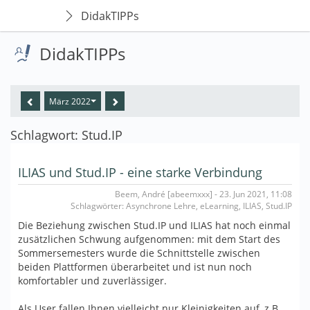
DidakTIPPs
DidakTIPPs
März 2022
Schlagwort: Stud.IP
ILIAS und Stud.IP - eine starke Verbindung
Beem, André [abeemxxx] - 23. Jun 2021, 11:08
Schlagwörter: Asynchrone Lehre, eLearning, ILIAS, Stud.IP
Die Beziehung zwischen Stud.IP und ILIAS hat noch einmal
zusätzlichen Schwung aufgenommen: mit dem Start des
Sommersemesters wurde die Schnittstelle zwischen
beiden Plattformen überarbeitet und ist nun noch
komfortabler und zuverlässiger.
Als User fallen Ihnen vielleicht nur Kleinigkeiten auf, z.B.