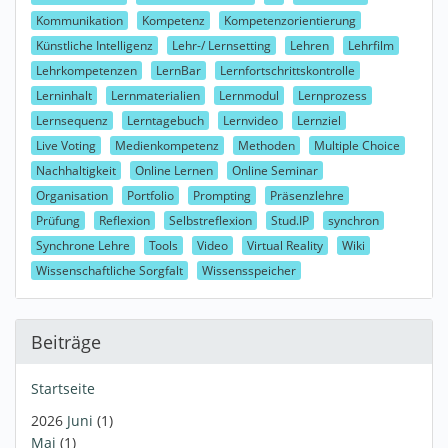
Kommunikation
Kompetenz
Kompetenzorientierung
Künstliche Intelligenz
Lehr-/ Lernsetting
Lehren
Lehrfilm
Lehrkompetenzen
LernBar
Lernfortschrittskontrolle
Lerninhalt
Lernmaterialien
Lernmodul
Lernprozess
Lernsequenz
Lerntagebuch
Lernvideo
Lernziel
Live Voting
Medienkompetenz
Methoden
Multiple Choice
Nachhaltigkeit
Online Lernen
Online Seminar
Organisation
Portfolio
Prompting
Präsenzlehre
Prüfung
Reflexion
Selbstreflexion
Stud.IP
synchron
Synchrone Lehre
Tools
Video
Virtual Reality
Wiki
Wissenschaftliche Sorgfalt
Wissensspeicher
Beiträge
Startseite
2026
Juni
(1)
Mai
(1)