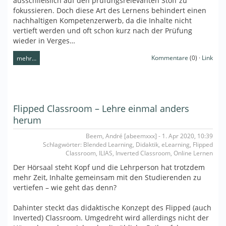
ausschließlich auf den prüfungsrelevanten Stoff zu
fokussieren. Doch diese Art des Lernens behindert einen
nachhaltigen Kompetenzerwerb, da die Inhalte nicht
vertieft werden und oft schon kurz nach der Prüfung
wieder in Verges…
Kommentare
(0) ·
Link
mehr…
Flipped Classroom – Lehre einmal anders
herum
Beem, André [abeemxxx] - 1. Apr 2020, 10:39
Schlagwörter: Blended Learning, Didaktik, eLearning, Flipped
Classroom, ILIAS, Inverted Classroom, Online Lernen
Der Hörsaal steht Kopf und die Lehrperson hat trotzdem
mehr Zeit, Inhalte gemeinsam mit den Studierenden zu
vertiefen – wie geht das denn?
Dahinter steckt das didaktische Konzept des Flipped (auch
Inverted) Classroom. Umgedreht wird allerdings nicht der