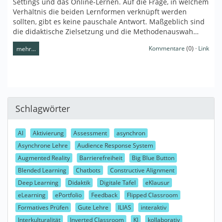
Settings und das Online-Lernen. Auf die Frage, in welchem
Verhältnis die beiden Lernformen verknüpft werden
sollten, gibt es keine pauschale Antwort. Maßgeblich sind
die didaktische Zielsetzung und die Methodenauswah…
Kommentare
(0) ·
Link
mehr…
Schlagwörter
AI
Aktivierung
Assessment
asynchron
Asynchrone Lehre
Audience Response System
Augmented Reality
Barrierefreiheit
Big Blue Button
Blended Learning
Chatbots
Constructive Alignment
Deep Learning
Didaktik
Digitale Tafel
eKlausur
eLearning
ePortfolio
Feedback
Flipped Classroom
Formatives Prüfen
Gute Lehre
ILIAS
interaktiv
Interkulturalität
Inverted Classroom
KI
kollaborativ