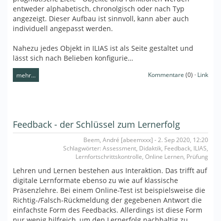
entweder alphabetisch, chronolgisch oder nach Typ
angezeigt. Dieser Aufbau ist sinnvoll, kann aber auch
individuell angepasst werden.
Nahezu jedes Objekt in ILIAS ist als Seite gestaltet und
lässt sich nach Belieben konfigurie…
Kommentare
(0) ·
Link
mehr…
Feedback - der Schlüssel zum Lernerfolg
Beem, André [abeemxxx] - 2. Sep 2020, 12:20
Schlagwörter: Assessment, Didaktik, Feedback, ILIAS,
Lernfortschrittskontrolle, Online Lernen, Prüfung
Lehren und Lernen bestehen aus Interaktion. Das trifft auf
digitale Lernformate ebenso zu wie auf klassische
Präsenzlehre. Bei einem Online-Test ist beispielsweise die
Richtig-/Falsch-Rückmeldung der gegebenen Antwort die
einfachste Form des Feedbacks. Allerdings ist diese Form
nur wenig hilfreich, um den Lernerfolg nachhaltig zu