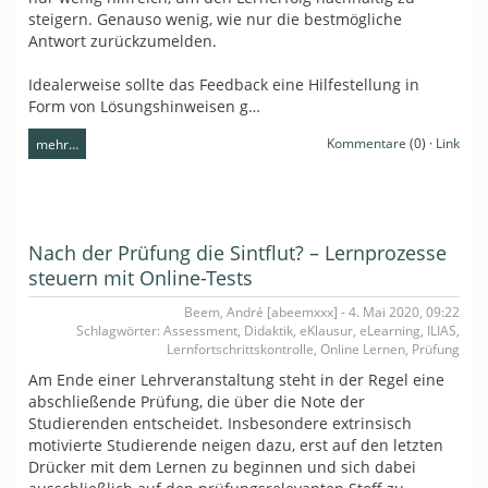
steigern. Genauso wenig, wie nur die bestmögliche
Antwort zurückzumelden.
Idealerweise sollte das Feedback eine Hilfestellung in
Form von Lösungshinweisen g…
Kommentare
(0) ·
Link
mehr…
Nach der Prüfung die Sintflut? – Lernprozesse
steuern mit Online-Tests
Beem, André [abeemxxx] - 4. Mai 2020, 09:22
Schlagwörter: Assessment, Didaktik, eKlausur, eLearning, ILIAS,
Lernfortschrittskontrolle, Online Lernen, Prüfung
Am Ende einer Lehrveranstaltung steht in der Regel eine
abschließende Prüfung, die über die Note der
Studierenden entscheidet. Insbesondere extrinsisch
motivierte Studierende neigen dazu, erst auf den letzten
Drücker mit dem Lernen zu beginnen und sich dabei