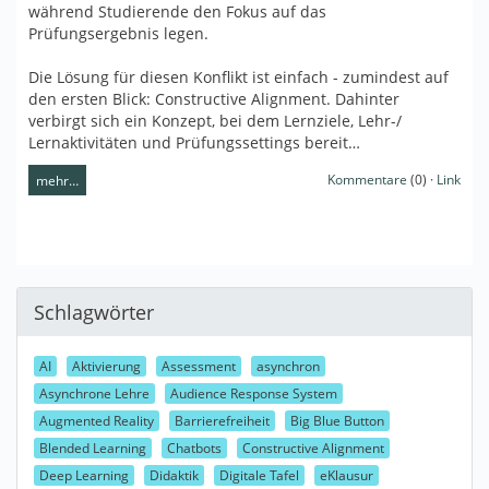
während Studierende den Fokus auf das
Prüfungsergebnis legen.
Die Lösung für diesen Konflikt ist einfach - zumindest auf
den ersten Blick: Constructive Alignment. Dahinter
verbirgt sich ein Konzept, bei dem Lernziele, Lehr-/
Lernaktivitäten und Prüfungssettings bereit…
Kommentare
(0) ·
Link
mehr…
Schlagwörter
AI
Aktivierung
Assessment
asynchron
Asynchrone Lehre
Audience Response System
Augmented Reality
Barrierefreiheit
Big Blue Button
Blended Learning
Chatbots
Constructive Alignment
Deep Learning
Didaktik
Digitale Tafel
eKlausur