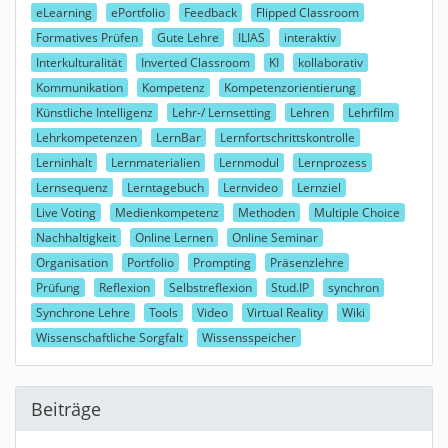
eLearning
ePortfolio
Feedback
Flipped Classroom
Formatives Prüfen
Gute Lehre
ILIAS
interaktiv
Interkulturalität
Inverted Classroom
KI
kollaborativ
Kommunikation
Kompetenz
Kompetenzorientierung
Künstliche Intelligenz
Lehr-/ Lernsetting
Lehren
Lehrfilm
Lehrkompetenzen
LernBar
Lernfortschrittskontrolle
Lerninhalt
Lernmaterialien
Lernmodul
Lernprozess
Lernsequenz
Lerntagebuch
Lernvideo
Lernziel
Live Voting
Medienkompetenz
Methoden
Multiple Choice
Nachhaltigkeit
Online Lernen
Online Seminar
Organisation
Portfolio
Prompting
Präsenzlehre
Prüfung
Reflexion
Selbstreflexion
Stud.IP
synchron
Synchrone Lehre
Tools
Video
Virtual Reality
Wiki
Wissenschaftliche Sorgfalt
Wissensspeicher
Beiträge