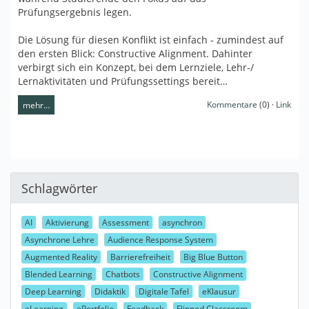
Prüfungsergebnis legen.
Die Lösung für diesen Konflikt ist einfach - zumindest auf
den ersten Blick: Constructive Alignment. Dahinter
verbirgt sich ein Konzept, bei dem Lernziele, Lehr-/
Lernaktivitäten und Prüfungssettings bereit…
Kommentare
(0) ·
Link
mehr…
Schlagwörter
AI
Aktivierung
Assessment
asynchron
Asynchrone Lehre
Audience Response System
Augmented Reality
Barrierefreiheit
Big Blue Button
Blended Learning
Chatbots
Constructive Alignment
Deep Learning
Didaktik
Digitale Tafel
eKlausur
eLearning
ePortfolio
Feedback
Flipped Classroom