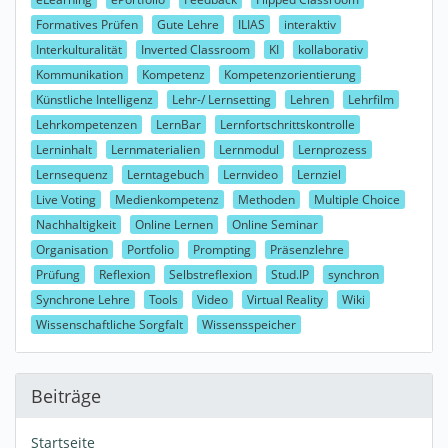
Formatives Prüfen
Gute Lehre
ILIAS
interaktiv
Interkulturalität
Inverted Classroom
KI
kollaborativ
Kommunikation
Kompetenz
Kompetenzorientierung
Künstliche Intelligenz
Lehr-/ Lernsetting
Lehren
Lehrfilm
Lehrkompetenzen
LernBar
Lernfortschrittskontrolle
Lerninhalt
Lernmaterialien
Lernmodul
Lernprozess
Lernsequenz
Lerntagebuch
Lernvideo
Lernziel
Live Voting
Medienkompetenz
Methoden
Multiple Choice
Nachhaltigkeit
Online Lernen
Online Seminar
Organisation
Portfolio
Prompting
Präsenzlehre
Prüfung
Reflexion
Selbstreflexion
Stud.IP
synchron
Synchrone Lehre
Tools
Video
Virtual Reality
Wiki
Wissenschaftliche Sorgfalt
Wissensspeicher
Beiträge
Startseite