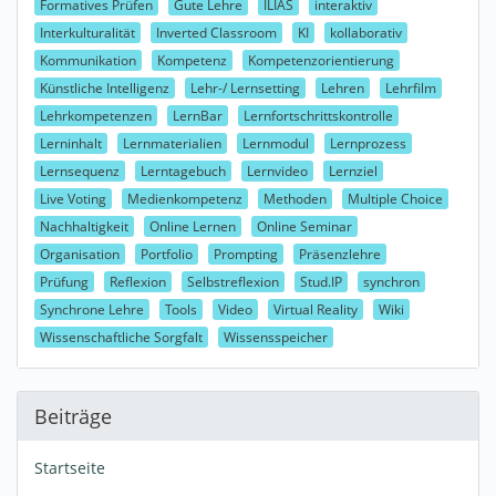
Formatives Prüfen
Gute Lehre
ILIAS
interaktiv
Interkulturalität
Inverted Classroom
KI
kollaborativ
Kommunikation
Kompetenz
Kompetenzorientierung
Künstliche Intelligenz
Lehr-/ Lernsetting
Lehren
Lehrfilm
Lehrkompetenzen
LernBar
Lernfortschrittskontrolle
Lerninhalt
Lernmaterialien
Lernmodul
Lernprozess
Lernsequenz
Lerntagebuch
Lernvideo
Lernziel
Live Voting
Medienkompetenz
Methoden
Multiple Choice
Nachhaltigkeit
Online Lernen
Online Seminar
Organisation
Portfolio
Prompting
Präsenzlehre
Prüfung
Reflexion
Selbstreflexion
Stud.IP
synchron
Synchrone Lehre
Tools
Video
Virtual Reality
Wiki
Wissenschaftliche Sorgfalt
Wissensspeicher
Beiträge
Startseite