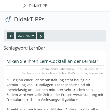
DidakTIPPs
DidakTIPPs
März 2022
Schlagwort: LernBar
Mixen Sie Ihren Lern-Cocktail an der LernBar
Beem, André [abeemxxx] - 15. Jun 2020, 09:19
Schlagwörter: Asynchrone Lehre, ILIAS, LernBar, Lernmodul
Zu Beginn einer Lehrveranstaltung steht häufig die
Vermittlung von Grundlagen. Diese Inhalte sind oft
theorielastig und können mitunter sehr trocken sein.
Zudem wird wertvolle Zeit in der Präsenzveranstaltung mit
Frontalunterricht im Vorlesungsstil geblockt.
Es geht aber auch anders: Mit dem Autorentool LernBar