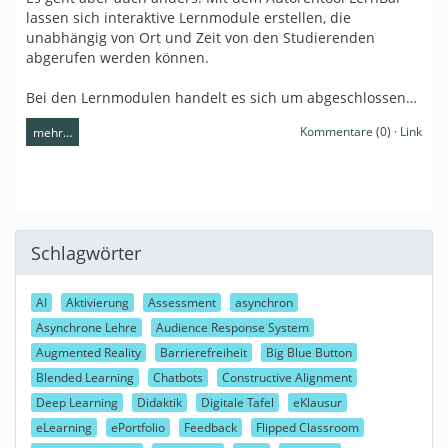
lassen sich interaktive Lernmodule erstellen, die
unabhängig von Ort und Zeit von den Studierenden
abgerufen werden können.
Bei den Lernmodulen handelt es sich um abgeschlossen…
Kommentare
(0) ·
Link
mehr…
Schlagwörter
AI
Aktivierung
Assessment
asynchron
Asynchrone Lehre
Audience Response System
Augmented Reality
Barrierefreiheit
Big Blue Button
Blended Learning
Chatbots
Constructive Alignment
Deep Learning
Didaktik
Digitale Tafel
eKlausur
eLearning
ePortfolio
Feedback
Flipped Classroom