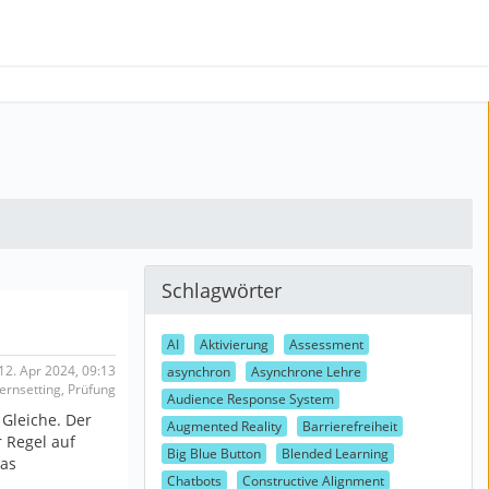
Schlagwörter
AI
Aktivierung
Assessment
12. Apr 2024, 09:13
asynchron
Asynchrone Lehre
Lernsetting, Prüfung
Audience Response System
 Gleiche. Der
Augmented Reality
Barrierefreiheit
r Regel auf
Big Blue Button
Blended Learning
das
Chatbots
Constructive Alignment