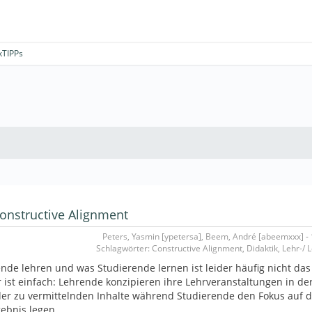
kTIPPs
onstructive Alignment
Peters, Yasmin [ypetersa], Beem, André [abeemxxx] - 
Schlagwörter: Constructive Alignment, Didaktik, Lehr-/ 
nde lehren und was Studierende lernen ist leider häufig nicht das
 ist einfach: Lehrende konzipieren ihre Lehrveranstaltungen in de
er zu vermittelnden Inhalte während Studierende den Fokus auf 
ebnis legen.