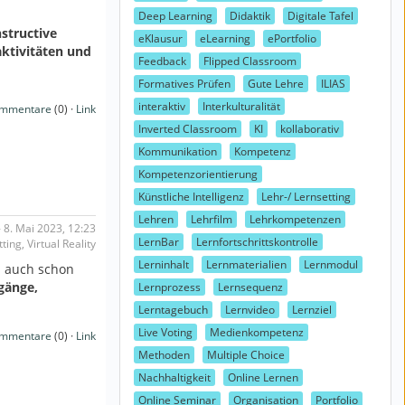
Deep Learning
Didaktik
Digitale Tafel
structive
eKlausur
eLearning
ePortfolio
aktivitäten und
Feedback
Flipped Classroom
Formatives Prüfen
Gute Lehre
ILIAS
interaktiv
Interkulturalität
mmentare
(0) ·
Link
Inverted Classroom
KI
kollaborativ
Kommunikation
Kompetenz
Kompetenzorientierung
Künstliche Intelligenz
Lehr-/ Lernsetting
Lehren
Lehrfilm
Lehrkompetenzen
 8. Mai 2023, 12:23
LernBar
Lernfortschrittskontrolle
ing, Virtual Reality
Lerninhalt
Lernmaterialien
Lernmodul
d auch schon
gänge,
Lernprozess
Lernsequenz
Lerntagebuch
Lernvideo
Lernziel
Live Voting
Medienkompetenz
mmentare
(0) ·
Link
Methoden
Multiple Choice
Nachhaltigkeit
Online Lernen
Online Seminar
Organisation
Portfolio