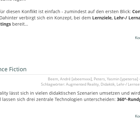
ür diesen Konflikt ist einfach - zumindest auf den ersten Blick:
Con
 Dahinter verbirgt sich ein Konzept, bei dem
Lernziele, Lehr-/ Lern
tings
bereit…
Ko
ce Fiction
Beem, André [abeemxxx], Peters, Yasmin [ypetersa] -
Schlagwörter: Augmented Reality, Didaktik, Lehr-/ Lernsett
ity lässt sich in vielen didaktischen Szenarien umsetzen und wir
l lassen sich drei zentrale Technologien unterscheiden:
360°-Rund
Ko