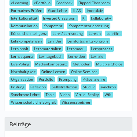
eLearning
ePortfolio
Feedback
Flipped Classroom
Formatives Prüfen
Gute Lehre
ILIAS
interaktiv
Interkulturalität
Inverted Classroom
KI
kollaborativ
Kommunikation
Kompetenz
Kompetenzorientierung
Künstliche Intelligenz
Lehr-/ Lernsetting
Lehren
Lehrfilm
Lehrkompetenzen
LernBar
Lernfortschrittskontrolle
Lerninhalt
Lernmaterialien
Lernmodul
Lernprozess
Lernsequenz
Lerntagebuch
Lernvideo
Lernziel
Live Voting
Medienkompetenz
Methoden
Multiple Choice
Nachhaltigkeit
Online Lernen
Online Seminar
Organisation
Portfolio
Prompting
Präsenzlehre
Prüfung
Reflexion
Selbstreflexion
Stud.IP
synchron
Synchrone Lehre
Tools
Video
Virtual Reality
Wiki
Wissenschaftliche Sorgfalt
Wissensspeicher
Beiträge