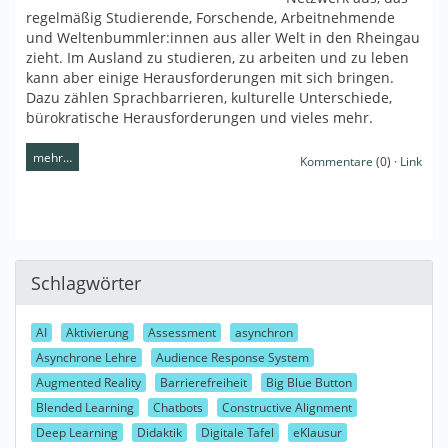
regelmäßig Studierende, Forschende, Arbeitnehmende
und Weltenbummler:innen aus aller Welt in den Rheingau
zieht. Im Ausland zu studieren, zu arbeiten und zu leben
kann aber einige Herausforderungen mit sich bringen.
Dazu zählen Sprachbarrieren, kulturelle Unterschiede,
bürokratische Herausforderungen und vieles mehr.
mehr…
Kommentare
(0) ·
Link
Schlagwörter
AI
Aktivierung
Assessment
asynchron
Asynchrone Lehre
Audience Response System
Augmented Reality
Barrierefreiheit
Big Blue Button
Blended Learning
Chatbots
Constructive Alignment
Deep Learning
Didaktik
Digitale Tafel
eKlausur