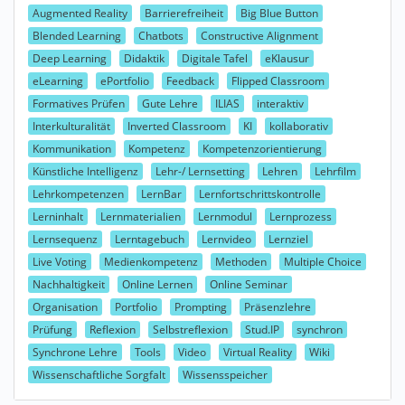
Augmented Reality
Barrierefreiheit
Big Blue Button
Blended Learning
Chatbots
Constructive Alignment
Deep Learning
Didaktik
Digitale Tafel
eKlausur
eLearning
ePortfolio
Feedback
Flipped Classroom
Formatives Prüfen
Gute Lehre
ILIAS
interaktiv
Interkulturalität
Inverted Classroom
KI
kollaborativ
Kommunikation
Kompetenz
Kompetenzorientierung
Künstliche Intelligenz
Lehr-/ Lernsetting
Lehren
Lehrfilm
Lehrkompetenzen
LernBar
Lernfortschrittskontrolle
Lerninhalt
Lernmaterialien
Lernmodul
Lernprozess
Lernsequenz
Lerntagebuch
Lernvideo
Lernziel
Live Voting
Medienkompetenz
Methoden
Multiple Choice
Nachhaltigkeit
Online Lernen
Online Seminar
Organisation
Portfolio
Prompting
Präsenzlehre
Prüfung
Reflexion
Selbstreflexion
Stud.IP
synchron
Synchrone Lehre
Tools
Video
Virtual Reality
Wiki
Wissenschaftliche Sorgfalt
Wissensspeicher