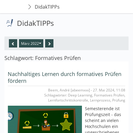
DidakTIPPs
DidakTIPPs
März 2022
Schlagwort: Formatives Prüfen
Nachhaltiges Lernen durch formatives Prüfen
fördern
Beem, André [abeemxxx] - 27. Mai 2024, 11:08
Schlagwörter: Deep Learning, Formatives Prüfen,
Lernfortschrittskontrolle, Lernprozess, Prüfung
Semesterende ist
Prüfungszeit - das
scheint an vielen
Hochschulen ein
ungeschriebenes