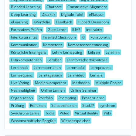
Blended Learning
Chatbots
Constructive Alignment
Deep Learning
Didaktik
Digitale Tafel
eKlausur
eLearning
ePortfolio
Feedback
Flipped Classroom
Formatives Prüfen
Gute Lehre
ILIAS
interaktiv
Interkulturalität
Inverted Classroom
KI
kollaborativ
Kommunikation
Kompetenz
Kompetenzorientierung
Künstliche Intelligenz
Lehr-/ Lernsetting
Lehren
Lehrfilm
Lehrkompetenzen
LernBar
Lernfortschrittskontrolle
Lerninhalt
Lernmaterialien
Lernmodul
Lernprozess
Lernsequenz
Lerntagebuch
Lernvideo
Lernziel
Live Voting
Medienkompetenz
Methoden
Multiple Choice
Nachhaltigkeit
Online Lernen
Online Seminar
Organisation
Portfolio
Prompting
Präsenzlehre
Prüfung
Reflexion
Selbstreflexion
Stud.IP
synchron
Synchrone Lehre
Tools
Video
Virtual Reality
Wiki
Wissenschaftliche Sorgfalt
Wissensspeicher