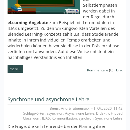
Selbstlernphasen
werden dabei in
der Regel durch
eLearning-Angebote
zum Beispiel mit Lernmodulen in
ILIAS umgesetzt. Zu den wirkungsvollsten Vorteilen des
Blended Learning-Konzepts zählt u.a. dass Studeierende
Inhalte in ihrem individuellen Tempo erarbeiten und
wiederholen können bevor sie diese in der Präsenzphase
vertiefen und anwenden. Auf diese Weise entsteht ein
nachhaltiges Verständnis von Inhalten.
mehr…
Kommentare
(0) ·
Link
Synchrone und asynchrone Lehre
Beem, André [abeemxxx] - 1. Okt 2020, 11:42
Schlagwörter: asynchron, Asynchrone Lehre, Didaktik, Flipped
Classroom, ILIAS, Kommunikation, synchron, Synchrone Lehre
Die Frage, die sich Lehrende bei der Planung ihrer