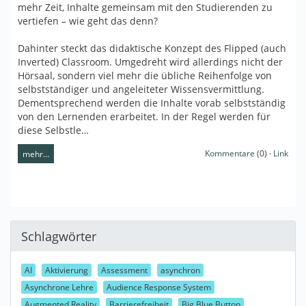
mehr Zeit, Inhalte gemeinsam mit den Studierenden zu
vertiefen – wie geht das denn?
Dahinter steckt das didaktische Konzept des Flipped (auch
Inverted) Classroom. Umgedreht wird allerdings nicht der
Hörsaal, sondern viel mehr die übliche Reihenfolge von
selbstständiger und angeleiteter Wissensvermittlung.
Dementsprechend werden die Inhalte vorab selbstständig
von den Lernenden erarbeitet. In der Regel werden für
diese Selbstle…
Kommentare
(0) ·
Link
mehr…
Schlagwörter
AI
Aktivierung
Assessment
asynchron
Asynchrone Lehre
Audience Response System
Augmented Reality
Barrierefreiheit
Big Blue Button