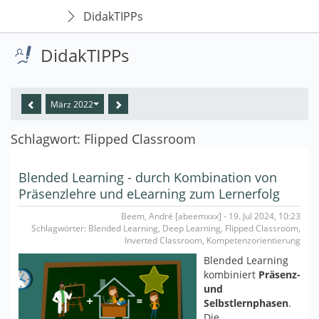
DidakTIPPs
DidakTIPPs
März 2022
Schlagwort: Flipped Classroom
Blended Learning - durch Kombination von
Präsenzlehre und eLearning zum Lernerfolg
Beem, André [abeemxxx] - 19. Jul 2024, 10:23
Schlagwörter: Blended Learning, Deep Learning, Flipped Classroom,
Inverted Classroom, Kompetenzorientierung
Blended Learning
kombiniert
Präsenz-
und
Selbstlernphasen
.
Die