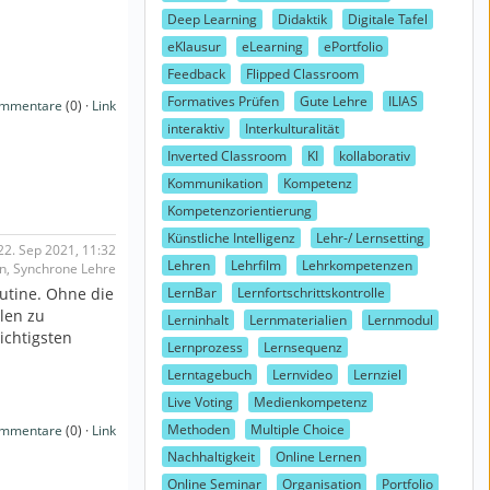
Deep Learning
Didaktik
Digitale Tafel
eKlausur
eLearning
ePortfolio
Feedback
Flipped Classroom
Formatives Prüfen
Gute Lehre
ILIAS
mmentare
(0) ·
Link
interaktiv
Interkulturalität
Inverted Classroom
KI
kollaborativ
Kommunikation
Kompetenz
Kompetenzorientierung
Künstliche Intelligenz
Lehr-/ Lernsetting
2. Sep 2021, 11:32
Lehren
Lehrfilm
Lehrkompetenzen
on, Synchrone Lehre
LernBar
Lernfortschrittskontrolle
utine. Ohne die
len zu
Lerninhalt
Lernmaterialien
Lernmodul
ichtigsten
Lernprozess
Lernsequenz
Lerntagebuch
Lernvideo
Lernziel
Live Voting
Medienkompetenz
Methoden
Multiple Choice
mmentare
(0) ·
Link
Nachhaltigkeit
Online Lernen
Online Seminar
Organisation
Portfolio