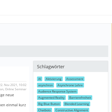
Schlagwörter
AI
Aktivierung
Assessment
2. Nov 2021, 10:02
asynchron
Asynchrone Lehre
ton, Online Seminar
Audience Response System
ige neue
Augmented Reality
Barrierefreiheit
Big Blue Button
Blended Learning
nen einmal kurz
Chatbots
Constructive Alignment