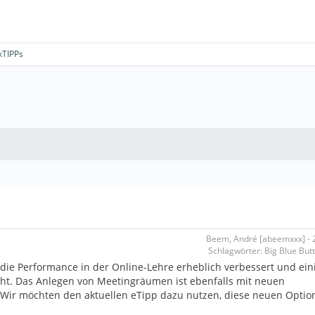
kTIPPs
Beem, André [abeemxxx] - 2
Schlagwörter: Big Blue But
die Performance in der Online-Lehre erheblich verbessert und ein
acht. Das Anlegen von Meetingräumen ist ebenfalls mit neuen
 Wir möchten den aktuellen eTipp dazu nutzen, diese neuen Optio