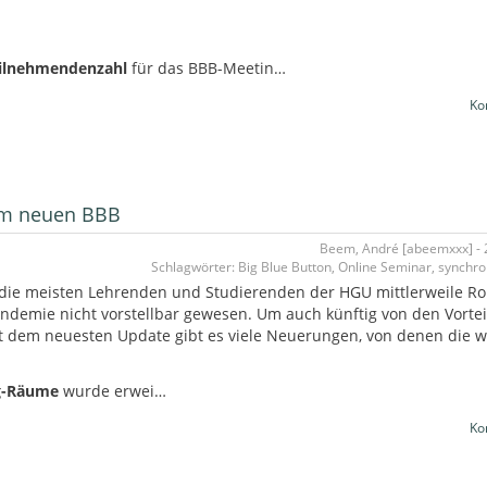
eilnehmendenzahl
für das BBB-Meetin…
Ko
dem neuen BBB
Beem, André [abeemxxx] - 2
Schlagwörter: Big Blue Button, Online Seminar, synchr
 die meisten Lehrenden und Studierenden der HGU mittlerweile Ro
andemie nicht vorstellbar gewesen. Um auch künftig von den Vortei
 Mit dem neuesten Update gibt es viele Neuerungen, von denen die w
ng-Räume
wurde erwei…
Ko