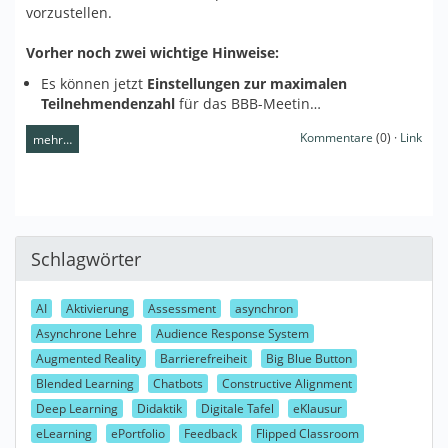
vorzustellen.
Vorher noch zwei wichtige Hinweise:
Es können jetzt
Einstellungen zur maximalen
Teilnehmendenzahl
für das BBB-Meetin…
Kommentare
(0) ·
Link
mehr…
Schlagwörter
AI
Aktivierung
Assessment
asynchron
Asynchrone Lehre
Audience Response System
Augmented Reality
Barrierefreiheit
Big Blue Button
Blended Learning
Chatbots
Constructive Alignment
Deep Learning
Didaktik
Digitale Tafel
eKlausur
eLearning
ePortfolio
Feedback
Flipped Classroom