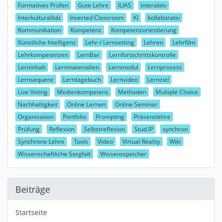
Formatives Prüfen
Gute Lehre
ILIAS
interaktiv
Interkulturalität
Inverted Classroom
KI
kollaborativ
Kommunikation
Kompetenz
Kompetenzorientierung
Künstliche Intelligenz
Lehr-/ Lernsetting
Lehren
Lehrfilm
Lehrkompetenzen
LernBar
Lernfortschrittskontrolle
Lerninhalt
Lernmaterialien
Lernmodul
Lernprozess
Lernsequenz
Lerntagebuch
Lernvideo
Lernziel
Live Voting
Medienkompetenz
Methoden
Multiple Choice
Nachhaltigkeit
Online Lernen
Online Seminar
Organisation
Portfolio
Prompting
Präsenzlehre
Prüfung
Reflexion
Selbstreflexion
Stud.IP
synchron
Synchrone Lehre
Tools
Video
Virtual Reality
Wiki
Wissenschaftliche Sorgfalt
Wissensspeicher
Beiträge
Startseite