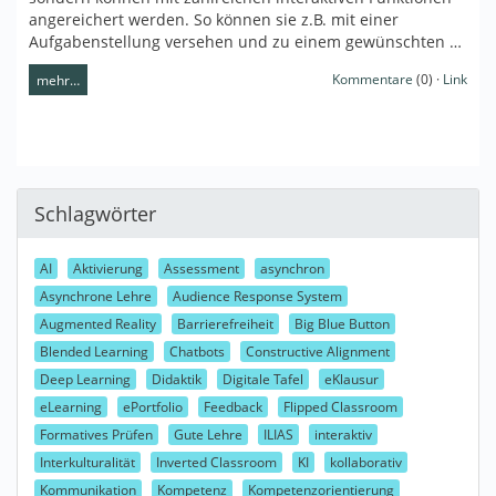
angereichert werden. So können sie z.B. mit einer
Aufgabenstellung versehen und zu einem gewünschten …
Kommentare
(0) ·
Link
mehr…
Schlagwörter
AI
Aktivierung
Assessment
asynchron
Asynchrone Lehre
Audience Response System
Augmented Reality
Barrierefreiheit
Big Blue Button
Blended Learning
Chatbots
Constructive Alignment
Deep Learning
Didaktik
Digitale Tafel
eKlausur
eLearning
ePortfolio
Feedback
Flipped Classroom
Formatives Prüfen
Gute Lehre
ILIAS
interaktiv
Interkulturalität
Inverted Classroom
KI
kollaborativ
Kommunikation
Kompetenz
Kompetenzorientierung