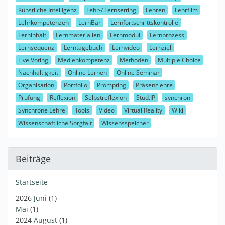
Künstliche Intelligenz
Lehr-/ Lernsetting
Lehren
Lehrfilm
Lehrkompetenzen
LernBar
Lernfortschrittskontrolle
Lerninhalt
Lernmaterialien
Lernmodul
Lernprozess
Lernsequenz
Lerntagebuch
Lernvideo
Lernziel
Live Voting
Medienkompetenz
Methoden
Multiple Choice
Nachhaltigkeit
Online Lernen
Online Seminar
Organisation
Portfolio
Prompting
Präsenzlehre
Prüfung
Reflexion
Selbstreflexion
Stud.IP
synchron
Synchrone Lehre
Tools
Video
Virtual Reality
Wiki
Wissenschaftliche Sorgfalt
Wissensspeicher
Beiträge
Startseite
2026
Juni
(1)
Mai
(1)
2024
August
(1)