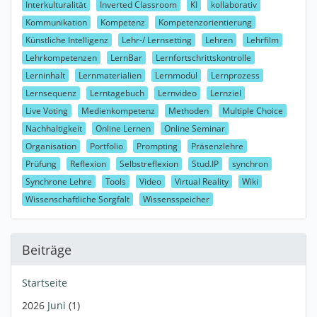
Interkulturalität
Inverted Classroom
KI
kollaborativ
Kommunikation
Kompetenz
Kompetenzorientierung
Künstliche Intelligenz
Lehr-/ Lernsetting
Lehren
Lehrfilm
Lehrkompetenzen
LernBar
Lernfortschrittskontrolle
Lerninhalt
Lernmaterialien
Lernmodul
Lernprozess
Lernsequenz
Lerntagebuch
Lernvideo
Lernziel
Live Voting
Medienkompetenz
Methoden
Multiple Choice
Nachhaltigkeit
Online Lernen
Online Seminar
Organisation
Portfolio
Prompting
Präsenzlehre
Prüfung
Reflexion
Selbstreflexion
Stud.IP
synchron
Synchrone Lehre
Tools
Video
Virtual Reality
Wiki
Wissenschaftliche Sorgfalt
Wissensspeicher
Beiträge
Startseite
2026
Juni
(1)