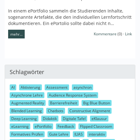
In einem ePortfolio sammeln die Studierenden Inhalte,
sogenannte Artefakte, die den individuellen Lernfortschritt
dokumentieren. Ein ePortolio sollte dabei nicht n…
Kommentare
(0) ·
Link
mehr…
Schlagwörter
AI
Aktivierung
Assessment
asynchron
Asynchrone Lehre
Audience Response System
Augmented Reality
Barrierefreiheit
Big Blue Button
Blended Learning
Chatbots
Constructive Alignment
Deep Learning
Didaktik
Digitale Tafel
eKlausur
eLearning
ePortfolio
Feedback
Flipped Classroom
Formatives Prüfen
Gute Lehre
ILIAS
interaktiv